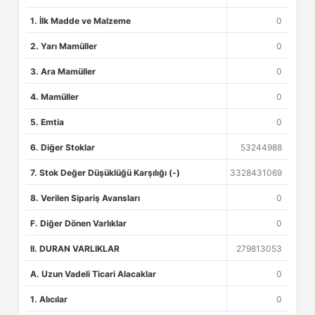
1. İlk Madde ve Malzeme
0
2. Yarı Mamüller
0
3. Ara Mamüller
0
4. Mamüller
0
5. Emtia
0
6. Diğer Stoklar
53244988
7. Stok Değer Düşüklüğü Karşılığı (-)
3328431069
8. Verilen Sipariş Avansları
0
F. Diğer Dönen Varlıklar
0
II. DURAN VARLIKLAR
279813053
A. Uzun Vadeli Ticari Alacaklar
0
1. Alıcılar
0