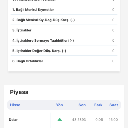
1. Bağlı Menkul Kıymetler
0
2. Bağlı Menkul Kıy.Değ.Düş.Karş. (-)
0
3. İştirakler
0
4. İştiraklere Sermaye Taahhütleri (-)
0
5. İştirakler Değer Düş. Karş. (-)
0
6. Bağlı Ortaklıklar
0
Piyasa
Hisse
Yön
Son
Fark
Saat
Dolar
43,5393
0,05
16:00