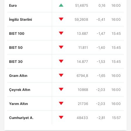
Euro
51,4875
0,16
16:00
İngiliz Sterlini
59,2608
-0,41
16:00
BIST 100
13.687
-1,47
15:45
BIST 50
11.811
-1,40
15:45
BIST 30
14.877
-1,53
15:45
Gram Altın
6794,8
-1,65
16:00
Çeyrek Altın
10868
-2,03
16:00
Yarım Altın
21736
-2,03
16:00
Cumhuriyet A.
48433
-2,81
15:57