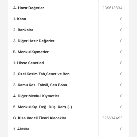
A. Hazır Değerler
139613834
1. Kasa
0
2. Bankalar
0
3. Diğer Hazır Değerler
0
B. Menkul Kıymetler
0
1. Hisse Senetleri
0
2. Özel Kesim Tah,Senet ve Bon.
0
3. Kamu Kes. Tahvil, Sen.Bono.
0
4. Diğer Menkul Kıymetler
0
5. Menkul Kıy. Değ. Düş. Karş.(-)
0
C. Kısa Vadeli Ticari Alacaklar
226634493
1. Alıcılar
0