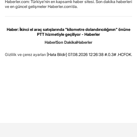
Haberler.com: Türkiye’nin en kapsamlı haber sitesi. Son dakika haberleri
ve en güncel gelişmeler Haberler.com’da.
Haber: İkinci el araç satışlarında "kilometre dolandırıcılığının" önüne
PTT hizmetiyle geçiliyor - Haberler
Haber
Son Dakika
Haberler
Gizlilik ve çerez ayarları
[Hata Bildir]
07.08.2026 12:26:38 #.0.3# .HCFOK.