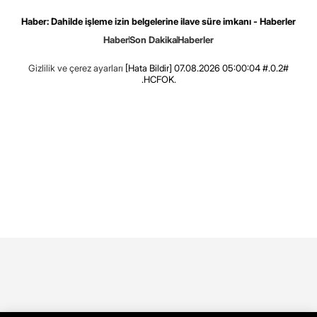
Haber: Dahilde işleme izin belgelerine ilave süre imkanı - Haberler
Haber
Son Dakika
Haberler
Gizlilik ve çerez ayarları
[Hata Bildir]
07.08.2026 05:00:04 #.0.2#
.HCFOK.