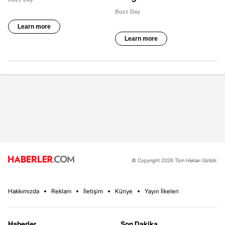
© Copyright 2026 Tüm Hakları Gizlidir.
Hakkımızda
Reklam
İletişim
Künye
Yayın İlkeleri
Haberler
Son Dakika