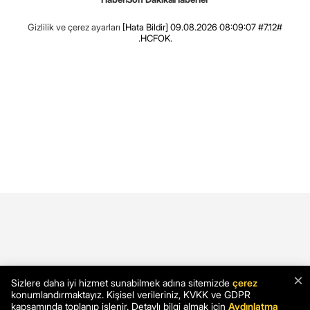
Gizlilik ve çerez ayarları
[Hata Bildir]
09.08.2026 08:09:07 #7.12#
.HCFOK.
×
Sizlere daha iyi hizmet sunabilmek adına sitemizde
çerez
konumlandırmaktayız. Kişisel verileriniz, KVKK ve GDPR
kapsamında toplanıp işlenir. Detaylı bilgi almak için
Aydınlatma