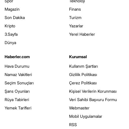
Spor
Teknoloji
Magazin
Finans
Son Dakika
Turizm
Kripto
Yazarlar
3.Sayfa
Yerel Haberler
Dünya
Haberler.com
Kurumsal
Hava Durumu
Kullanım Şartları
Namaz Vakitleri
Gizlilik Politikası
Seçim Sonuçları
Çerez Politikası
Şans Oyunları
Kişisel Verilerin Korunması
Rüya Tabirleri
Veri Sahibi Başvuru Formu
Yemek Tarifleri
Webmaster
Mobil Uygulamalar
RSS