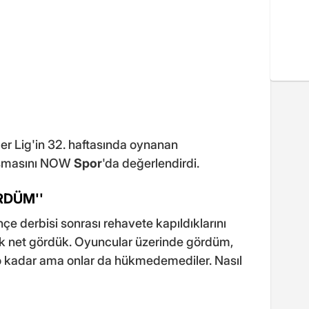
r Lig'in 32. haftasında oynanan
aşmasını NOW
Spor
'da değerlendirdi.
RDÜM''
e derbisi sonrası rehavete kapıldıklarını
ok net gördük. Oyuncular üzerinde gördüm,
 o kadar ama onlar da hükmedemediler. Nasıl