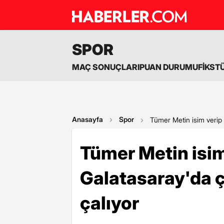
SPOR
MAÇ SONUÇLARI
PUAN DURUMU
FİKST
Anasayfa
Spor
Tümer Metin isim verip e
Tümer Metin isim 
Galatasaray'da ç
çalıyor