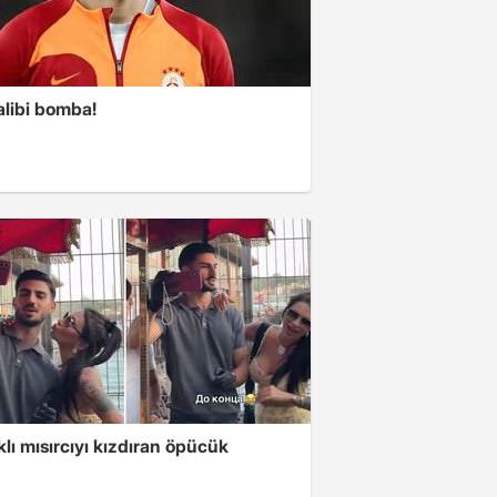
alibi bomba!
klı mısırcıyı kızdıran öpücük