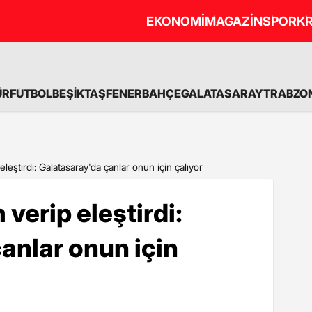
EKONOMİ
MAGAZİN
SPOR
KR
ÜR
FUTBOL
BEŞİKTAŞ
FENERBAHÇE
GALATASARAY
TRABZO
leştirdi: Galatasaray'da çanlar onun için çalıyor
verip eleştirdi:
anlar onun için