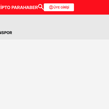
İPTO PARA
HABER
ÜYE GİRİŞİ
NSPOR