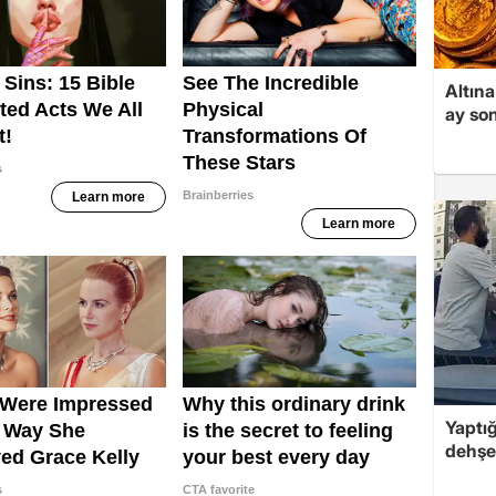
Altına
ay son
Yaptığ
dehşet