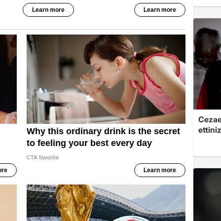
Cezaev
ettini