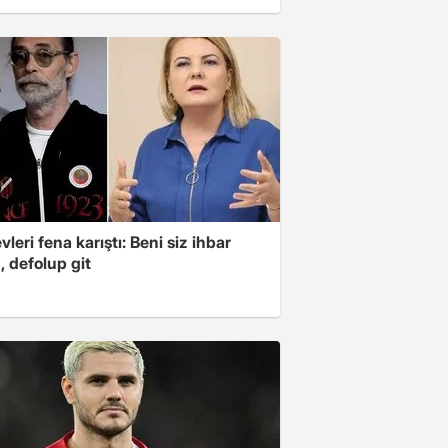
leri fena karıştı: Beni siz ihbar
z, defolup git