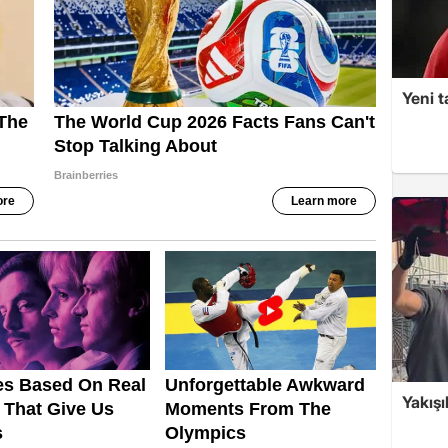
Yeni t
Yakışı