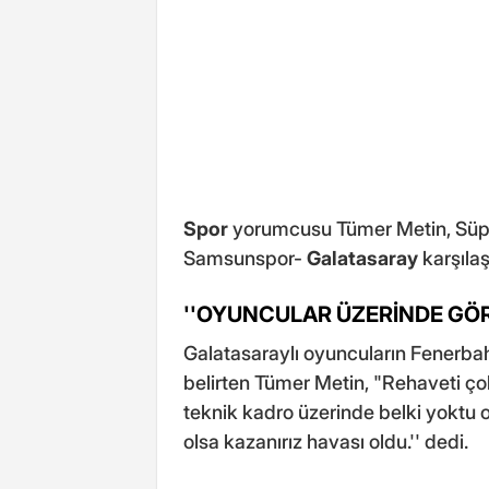
Spor
yorumcusu Tümer Metin, Süpe
Samsunspor-
Galatasaray
karşıl
''OYUNCULAR ÜZERİNDE GÖ
Galatasaraylı oyuncuların Fenerbahç
belirten Tümer Metin, "Rehaveti ç
teknik kadro üzerinde belki yoktu
olsa kazanırız havası oldu.'' dedi.