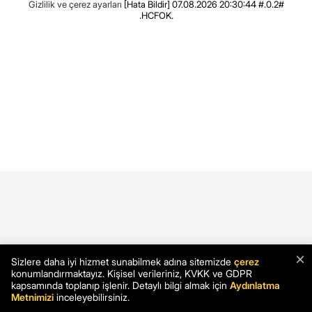
Gizlilik ve çerez ayarları
[Hata Bildir]
07.08.2026 20:30:44 #.0.2#
.HCFOK.
×
Sizlere daha iyi hizmet sunabilmek adına sitemizde
çerez
konumlandırmaktayız. Kişisel verileriniz, KVKK ve GDPR
kapsamında toplanıp işlenir. Detaylı bilgi almak için
Aydınlatma
Metnimizi
inceleyebilirsiniz.