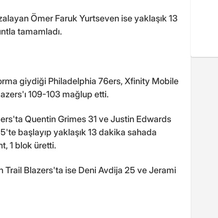
mzalayan Ömer Faruk Yurtseven ise yaklaşık 13
auntla tamamladı.
rma giydiği Philadelphia 76ers, Xfinity Mobile
lazers'ı 109-103 mağlup etti.
6ers'ta Quentin Grimes 31 ve Justin Edwards
k 5'te başlayıp yaklaşık 13 dakika sahada
, 1 blok üretti.
Trail Blazers'ta ise Deni Avdija 25 ve Jerami