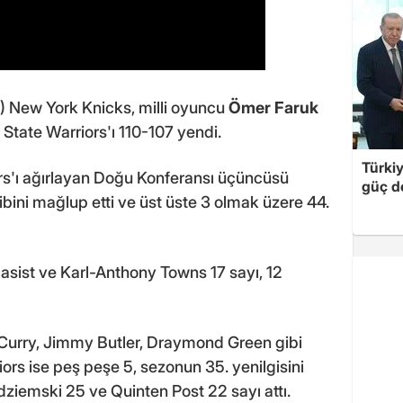
 New York Knicks, milli oyuncu
Ömer Faruk
 State Warriors'ı 110-107 yendi.
Türki
s'ı ağırlayan Doğu Konferansı üçüncüsü
güç d
ibini mağlup etti ve üst üste 3 olmak üzere 44.
 asist ve Karl-Anthony Towns 17 sayı, 12
Curry, Jimmy Butler, Draymond Green gibi
rs ise peş peşe 5, sezonun 35. yenilgisini
ziemski 25 ve Quinten Post 22 sayı attı.