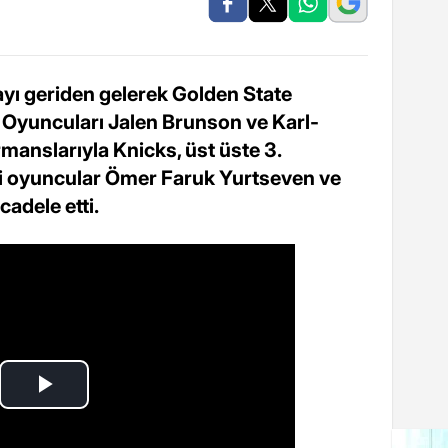
yı geriden gelerek Golden State
. Oyuncuları Jalen Brunson ve Karl-
manslarıyla Knicks, üst üste 3.
illi oyuncular Ömer Faruk Yurtseven ve
adele etti.