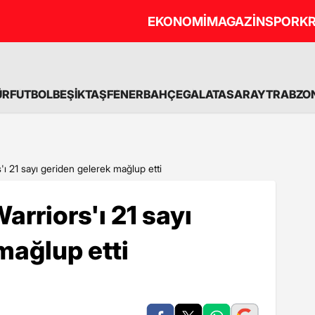
EKONOMİ
MAGAZİN
SPOR
KR
ÜR
FUTBOL
BEŞİKTAŞ
FENERBAHÇE
GALATASARAY
TRABZO
'ı 21 sayı geriden gelerek mağlup etti
arriors'ı 21 sayı
mağlup etti