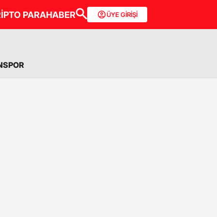
İPTO PARA
HABER
ÜYE GİRİŞİ
NSPOR