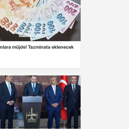
anlara müjde! Tazminata eklenecek