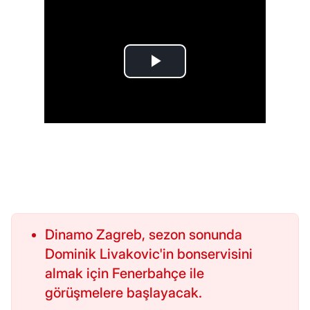
Dinamo Zagreb, sezon sonunda
Dominik Livakovic'in bonservisini
almak için Fenerbahçe ile
görüşmelere başlayacak.