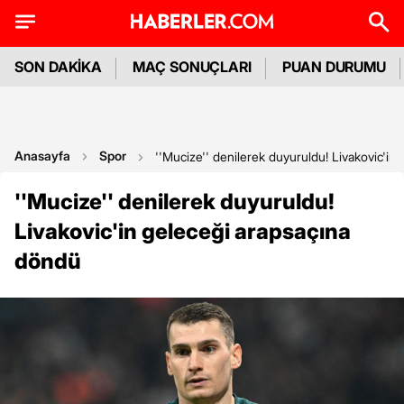
SON DAKİKA
MAÇ SONUÇLARI
PUAN DURUMU
Anasayfa
Spor
''Mucize'' denilerek duyuruldu! Livakovic'in
''Mucize'' denilerek duyuruldu!
Livakovic'in geleceği arapsaçına
döndü