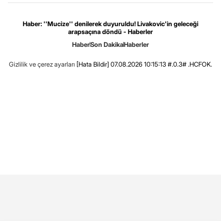
Haber: ''Mucize'' denilerek duyuruldu! Livakovic'in geleceği
arapsaçına döndü - Haberler
Haber
Son Dakika
Haberler
Gizlilik ve çerez ayarları
[Hata Bildir]
07.08.2026 10:15:13 #.0.3# .HCFOK.