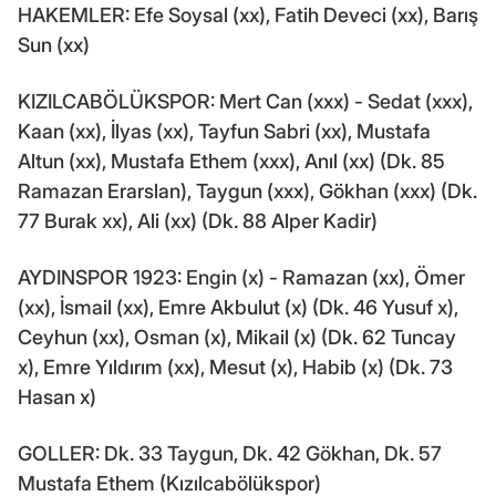
HAKEMLER: Efe Soysal (xx), Fatih Deveci (xx), Barış
Sun (xx)
KIZILCABÖLÜKSPOR: Mert Can (xxx) - Sedat (xxx),
Kaan (xx), İlyas (xx), Tayfun Sabri (xx), Mustafa
Altun (xx), Mustafa Ethem (xxx), Anıl (xx) (Dk. 85
Ramazan Erarslan), Taygun (xxx), Gökhan (xxx) (Dk.
77 Burak xx), Ali (xx) (Dk. 88 Alper Kadir)
AYDINSPOR 1923: Engin (x) - Ramazan (xx), Ömer
(xx), İsmail (xx), Emre Akbulut (x) (Dk. 46 Yusuf x),
Ceyhun (xx), Osman (x), Mikail (x) (Dk. 62 Tuncay
x), Emre Yıldırım (xx), Mesut (x), Habib (x) (Dk. 73
Hasan x)
GOLLER: Dk. 33 Taygun, Dk. 42 Gökhan, Dk. 57
Mustafa Ethem (Kızılcabölükspor)