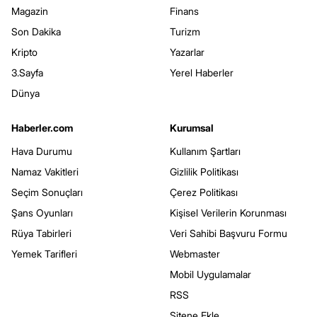
Magazin
Finans
Son Dakika
Turizm
Kripto
Yazarlar
3.Sayfa
Yerel Haberler
Dünya
Haberler.com
Kurumsal
Hava Durumu
Kullanım Şartları
Namaz Vakitleri
Gizlilik Politikası
Seçim Sonuçları
Çerez Politikası
Şans Oyunları
Kişisel Verilerin Korunması
Rüya Tabirleri
Veri Sahibi Başvuru Formu
Yemek Tarifleri
Webmaster
Mobil Uygulamalar
RSS
Sitene Ekle