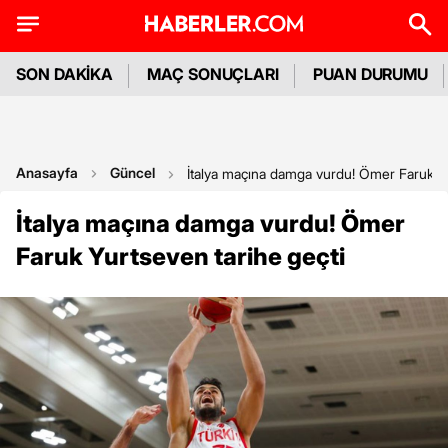
SON DAKİKA
MAÇ SONUÇLARI
PUAN DURUMU
Anasayfa
Güncel
İtalya maçına damga vurdu! Ömer Faruk Yu
İtalya maçına damga vurdu! Ömer
Faruk Yurtseven tarihe geçti