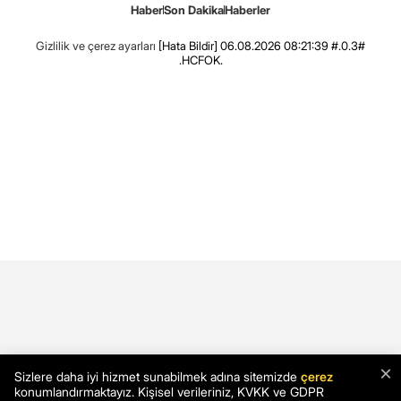
Haber
Son Dakika
Haberler
Gizlilik ve çerez ayarları
[Hata Bildir]
06.08.2026 08:21:39 #.0.3#
.HCFOK.
×
Sizlere daha iyi hizmet sunabilmek adına sitemizde
çerez
konumlandırmaktayız. Kişisel verileriniz, KVKK ve GDPR