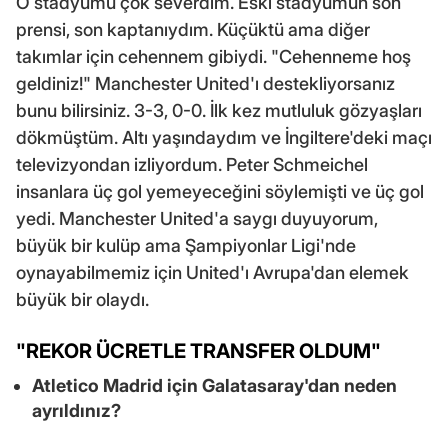
O stadyumu çok severdim. Eski stadyumun son
prensi, son kaptanıydım. Küçüktü ama diğer
takımlar için cehennem gibiydi. "Cehenneme hoş
geldiniz!" Manchester United'ı destekliyorsanız
bunu bilirsiniz. 3-3, 0-0. İlk kez mutluluk gözyaşları
dökmüştüm. Altı yaşındaydım ve İngiltere'deki maçı
televizyondan izliyordum. Peter Schmeichel
insanlara üç gol yemeyeceğini söylemişti ve üç gol
yedi. Manchester United'a saygı duyuyorum,
büyük bir kulüp ama Şampiyonlar Ligi'nde
oynayabilmemiz için United'ı Avrupa'dan elemek
büyük bir olaydı.
"REKOR ÜCRETLE TRANSFER OLDUM"
Atletico Madrid
için Galatasaray'dan neden
ayrıldınız?