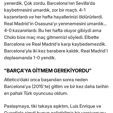
yenerdik. Çok zordu. Barcelona'nın Sevilla'da
kaybetmesini umardık, zor bir maçtı. 4-1
kazanırlardı ve her hafta hayallerinizi öldürürlerdi.
Real Madrid'in Osasuna'yı yenmemesini umardık...
4-0 kazanırlardı. Bu her hafta oluyor gibiydi ama
Cholo bize maç maç gitmemizi söyledi. Elbette
Barcelona ve Real Madrid'e karşı kaybedemezdik.
Barcelona'yla iki kez berabere kaldık. Real Madrid'i
deplasmanda 1-0 yendik.
"BARÇA'YA GİTMEM GEREKİYORDU"
Atletico'daki onca başarıdan sonra neden
Barcelona'ya (2015'te) gittim ve bir kez daha tarihin
en pahalı Türk oyuncusu oldum.
Paslaşmaya, tiki takaya aşıktım, Luis Enrique ve
Guardiola şimdi bunun geliştirilmiş bir versiyonunu