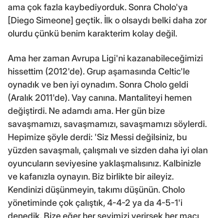
ama çok fazla kaybediyorduk. Sonra Cholo'ya
[Diego Simeone] geçtik. İlk o olsaydı belki daha zor
olurdu çünkü benim karakterim kolay değil.
Ama her zaman Avrupa Ligi'ni kazanabileceğimizi
hissettim (2012'de). Grup aşamasında Celtic'le
oynadık ve ben iyi oynadım. Sonra Cholo geldi
(Aralık 2011'de). Vay canına. Mantaliteyi hemen
değiştirdi. Ne adamdı ama. Her gün bize
savaşmamızı, savaşmamızı, savaşmamızı söylerdi.
Hepimize şöyle derdi: 'Siz Messi değilsiniz, bu
yüzden savaşmalı, çalışmalı ve sizden daha iyi olan
oyuncuların seviyesine yaklaşmalısınız. Kalbinizle
ve kafanızla oynayın. Biz birlikte bir aileyiz.
Kendinizi düşünmeyin, takımı düşünün. Cholo
yönetiminde çok çalıştık, 4-4-2 ya da 4-5-1'i
denedik. Bize eğer her şeyimizi verirsek her maçı