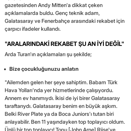
gazetesinden Andy Mitten'a dikkat çeken
açıklamalarda buldu. Genç teknik adam,
Galatasaray ve Fenerbahçe arasındaki rekabet için
çarpıcı ifadeler kullandı.
"ARALARINDAKİ REKABET ŞU AN İYİ DEĞİL"
Arda Turan'ın açıklamaları şu şekilde;
Bize çocukluğunuzu anlatın
"Ailemden gelen her şeye sahiptim. Babam Türk
Hava Yolları'nda yer hizmetlerinde çalışıyordu.
Annem ev hanımıydı. İkisi de iyi birer Galatasaray
taraftarıydı. Galatasaray benim en büyük aşkım.
Belki River Plate ya da Boca Juniors'ı tutan biri
anlayabilir. Ben 11 yaşındayken top toplayıcı oldum.
Ünlü bir top toplayıcı! Topu [John Arne] Riise'ye