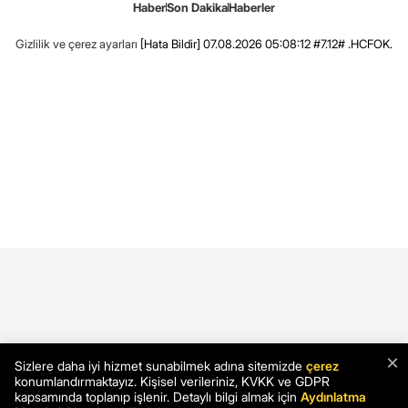
Haber
Son Dakika
Haberler
Gizlilik ve çerez ayarları
[Hata Bildir]
07.08.2026 05:08:12 #7.12# .HCFOK.
×
Sizlere daha iyi hizmet sunabilmek adına sitemizde
çerez
konumlandırmaktayız. Kişisel verileriniz, KVKK ve GDPR
kapsamında toplanıp işlenir. Detaylı bilgi almak için
Aydınlatma