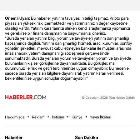
Önemli Uyarı:
Bu haberler yatırım tavsiyesi niteliği taşımaz. Kripto para
piyasaları yüksek risk içermektedir ve yatırımlarınızın değer kaybetme
olasılığı vardır. Yatırım kararlarınızı alırken kendi araştırmanızı yapmanızı
ve gerekirse bir finans danışmanına başvurmanızı öneririz.
"Burada yer alan yatırım bilgi, yorum ve tavsiyeleri yatırım danışmanlığı
kapsamında değildir. Yatırım danışmanlığı hizmeti, aracı kurumlar, portföy
yönetim şirketleri, mevduat kabul etmeyen bankalar ile müşteri arasında
imzalanacak yatırım danışmanlığı sözleşmesi çerçevesinde
sunulmaktadır. Burada yer alan yorum ve tavsiyeler, yorum ve tavsiyede
bulunanların kişisel görüşlerine dayanmaktadır. Bu görüşler, mali
durumunuz ile risk ve getiri tercihlerinize uygun olmayabilir. Bu nedenle,
sadece burada yer alan bilgilere dayanılarak yatırım kararı verilmesi,
beklentilerinize uygun sonuçlar doğurmayabilir"
© Copyright 2026 Tüm Hakları Gizlidir.
Hakkımızda
Reklam
İletişim
Künye
Yayın İlkeleri
Haberler
Son Dakika