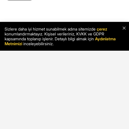
×
Sizlere daha iyi hizmet sunabilmek adına sitemizde
çerez
konumlandırmaktayız. Kişisel verileriniz, KVKK ve GDPR
kapsamında toplanıp işlenir. Detaylı bilgi almak için
Aydınlatma
Metnimizi
inceleyebilirsiniz.