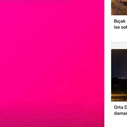
Bıçak 
ise so
Orta D
damar