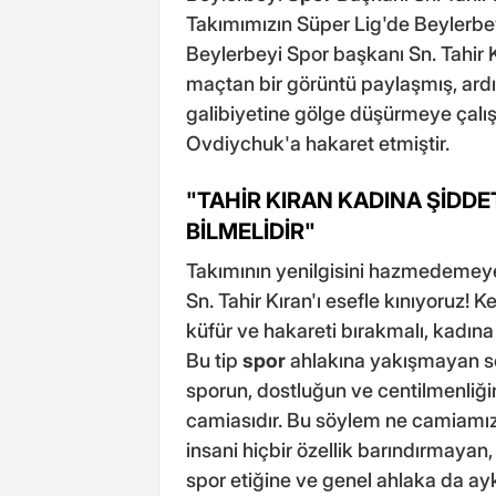
Takımımızın Süper Lig'de Beylerbe
Beylerbeyi Spor başkanı Sn. Tahir 
maçtan bir görüntü paylaşmış, ardı
galibiyetine gölge düşürmeye çalı
Ovdiychuk'a hakaret etmiştir.
"TAHİR KIRAN KADINA ŞİDDE
BİLMELİDİR"
Takımının yenilgisini hazmedemeye
Sn. Tahir Kıran'ı esefle kınıyoruz! 
küfür ve hakareti bırakmalı, kadına 
Bu tip
spor
ahlakına yakışmayan sö
sporun, dostluğun ve centilmenliğ
camiasıdır. Bu söylem ne camiamız
insani hiçbir özellik barındırmayan
spor etiğine ve genel ahlaka da ayk