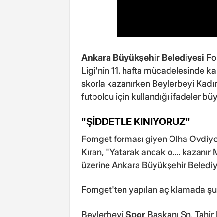
Ankara Büyükşehir Belediyesi
Fom
Ligi'nin 11. hafta mücadelesinde ka
skorla kazanırken Beylerbeyi Kadın 
futbolcu için kullandığı ifadeler bü
"ŞİDDETLE KINIYORUZ"
Fomget forması giyen Olha Ovdiych
Kıran, "Yatarak ancak o.... kazanır M
üzerine Ankara Büyükşehir Belediy
Fomget'ten yapılan açıklamada şu if
Beylerbeyi
Spor
Başkanı Sn. Tahir K