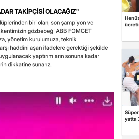
DAR TAKİPÇİSİ OLACAĞIZ"
Henüz 
lüplerinden biri olan, son şampiyon ve
ücreti
aşkentimizin gözbebeği ABB FOMGET
za, yönetim kurulumuza, teknik
rşı haddini aşan ifadelere gerektiği şekilde
 uygulanacak yaptırımların sonuna kadar
rin dikkatine sunarız.
Süper 
yatta 