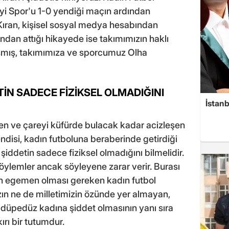
yi Spor'u 1-0 yendiği maçın ardından
Kıran, kişisel sosyal medya hesabından
ndan attığı hikayede ise takımımızın haklı
şmış, takımımıza ve sporcumuz Olha
TİN SADECE FİZİKSEL OLMADIĞINI
İstanb
n ve çareyi küfürde bulacak kadar acizleşen
Kendisi, kadın futboluna beraberinde getirdiği
şiddetin sadece fiziksel olmadığını bilmelidir.
ylemler ancak söyleyene zarar verir. Burası
in egemen olması gereken kadın futbol
ın ne de milletimizin özünde yer almayan,
, düpedüz kadına şiddet olmasının yanı sıra
ırı bir tutumdur.