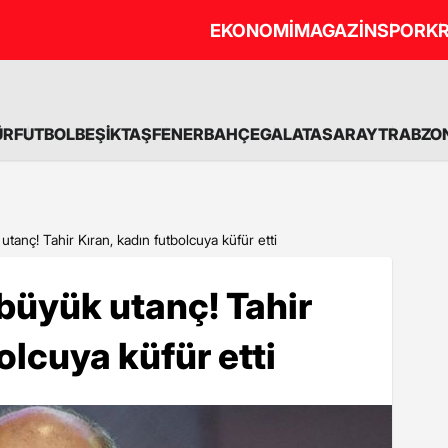
EKONOMİ
MAGAZİN
SPOR
KR
ÜR
FUTBOL
BEŞİKTAŞ
FENERBAHÇE
GALATASARAY
TRABZO
tanç! Tahir Kıran, kadın futbolcuya küfür etti
büyük utanç! Tahir
olcuya küfür etti