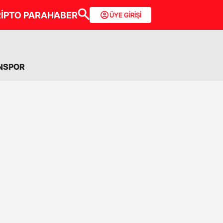
İPTO PARA
HABER
ÜYE GİRİŞİ
NSPOR