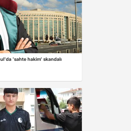
ul'da 'sahte hakim' skandalı