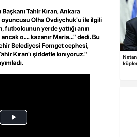
ı Başkanı Tahir Kıran, Ankara
oyuncusu Olha Ovdiychuk'u ile ilgili
an, futbolcunun yerde yattığı anın
ncak o.... kazanır Maria..." dedi. Bu
hir Belediyesi Fomget cephesi,
hir Kıran'ı şiddetle kınıyoruz."
Netan
ayımladı.
küple