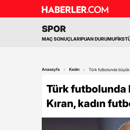
SPOR
MAÇ SONUÇLARI
PUAN DURUMU
FİKST
Anasayfa
Kadın
Türk futbolunda büyük u
Türk futbolunda 
Kıran, kadın futb