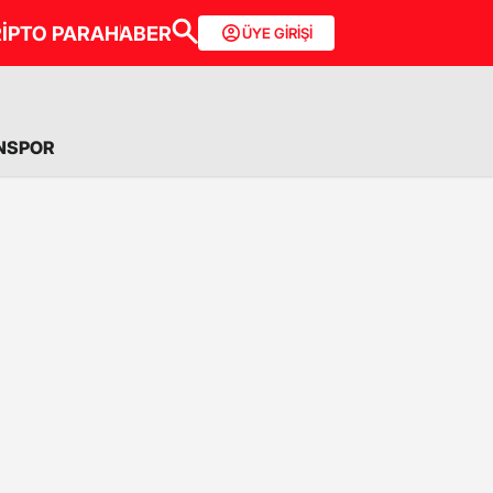
İPTO PARA
HABER
ÜYE GİRİŞİ
NSPOR