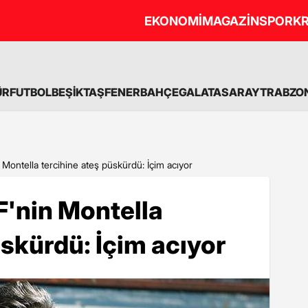
EKONOMİ
MAGAZİN
SPOR
KR
ÜR
FUTBOL
BEŞİKTAŞ
FENERBAHÇE
GALATASARAY
TRABZO
 Montella tercihine ateş püskürdü: İçim acıyor
F'nin Montella
üskürdü: İçim acıyor