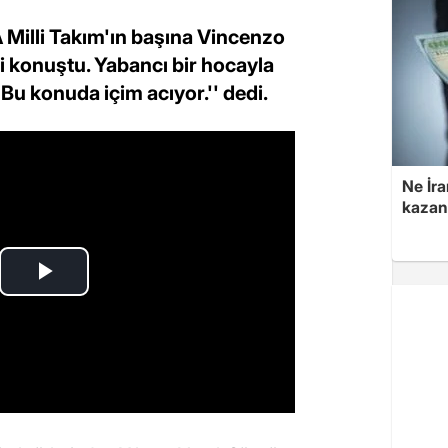
A Milli Takım'ın başına Vincenzo
ili konuştu. Yabancı bir hocayla
'Bu konuda içim acıyor.'' dedi.
Ne İra
kazan