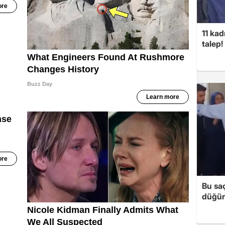
11 kad
talep
Bu sa
düğün 