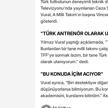
Türk futbolunun deneyimli teknik d
Televizyonu'nda yayınlanan Ceza 
Vural, A Milli Takım'ın başına Vince
gösterdi.
"TÜRK ANTRENÖR OLARAK 
Yılmaz Vural yaptığı açıklamada, "T
Bunlardan bir tane milli takımı çal
TFF'ye sormak lazım, bir tane Türk
olarak utanıyorum." dedi.
"BU KONUDA İÇİM ACIYOR"
Vural ayrıca, "Biri destekliyor diğe
düşünüyorlarsa bilmiyorum. Bu kon
akademisini, kurslarını bitirdim." ifa
Ali Gülhan