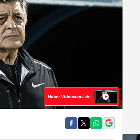
Haber Videosunu İzle