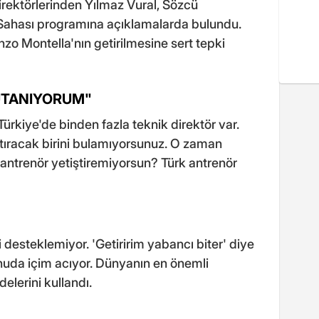
irektörlerinden Yılmaz Vural, Sözcü
Sahası programına açıklamalarda bulundu.
nzo Montella'nın getirilmesine sert tepki
UTANIYORUM"
ürkiye'de binden fazla teknik direktör var.
ıştıracak birini bulamıyorsunuz. O zaman
 antrenör yetiştiremiyorsun? Türk antrenör
ri desteklemiyor. 'Getiririm yabancı biter' diye
uda içim acıyor. Dünyanın en önemli
delerini kullandı.