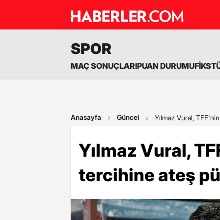
SPOR
MAÇ SONUÇLARI
PUAN DURUMU
FİKST
Anasayfa
Güncel
Yılmaz Vural, TFF'nin
Yılmaz Vural, TF
tercihine ateş p