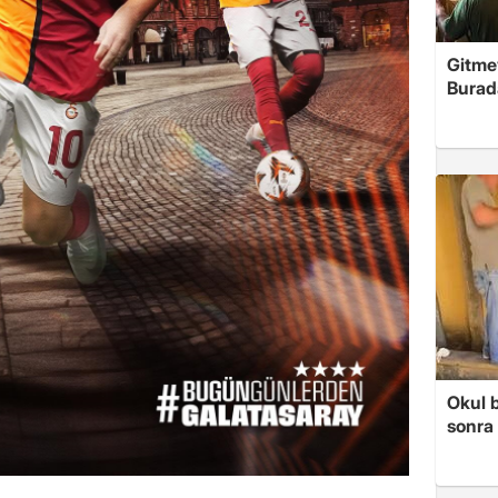
Gitme
Burad
Okul 
sonra 