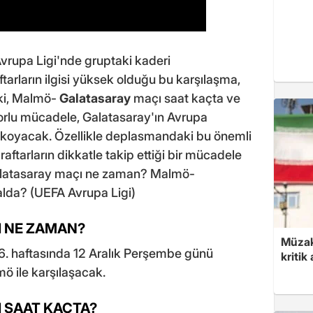
rupa Ligi'nde gruptaki kaderi
tarların ilgisi yüksek olduğu bu karşılaşma,
ki, Malmö-
Galatasaray
maçı saat kaçta ve
orlu mücadele, Galatasaray'ın Avrupa
 koyacak. Özellikle deplasmandaki bu önemli
ftarların dikkatle takip ettiği bir mücadele
Galatasaray maçı ne zaman? Malmö-
alda? (UEFA Avrupa Ligi)
 NE ZAMAN?
Müzak
 6. haftasında 12 Aralık Perşembe günü
kritik
ö ile karşılaşacak.
 SAAT KAÇTA?