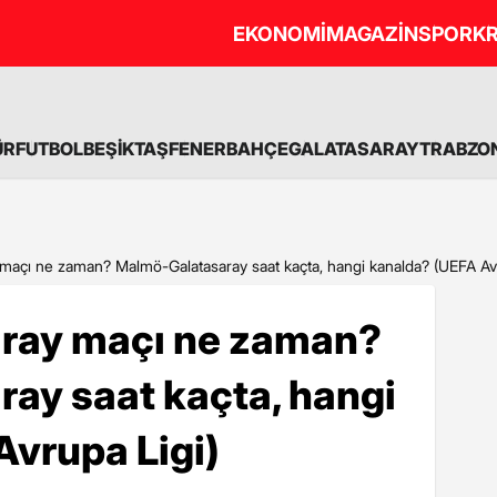
EKONOMİ
MAGAZİN
SPOR
KR
ÜR
FUTBOL
BEŞİKTAŞ
FENERBAHÇE
GALATASARAY
TRABZO
maçı ne zaman? Malmö-Galatasaray saat kaçta, hangi kanalda? (UEFA Avr
ray maçı ne zaman?
ay saat kaçta, hangi
vrupa Ligi)