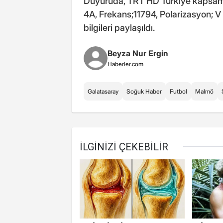
Duyuruda, TRT HD Türkiye kapsamas
4A, Frekans;11794, Polarizasyon; V
bilgileri paylaşıldı.
Beyza Nur Ergin
Haberler.com
Galatasaray
Soğuk Haber
Futbol
Malmö