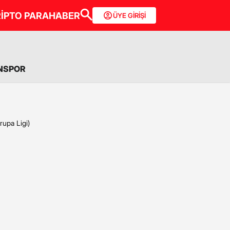
İPTO PARA
HABER
ÜYE GİRİŞİ
NSPOR
upa Ligi)