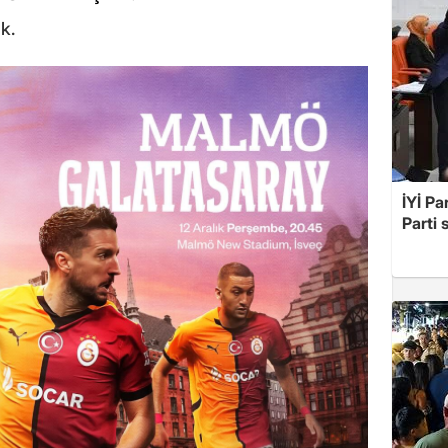
k.
İYİ Pa
Parti 