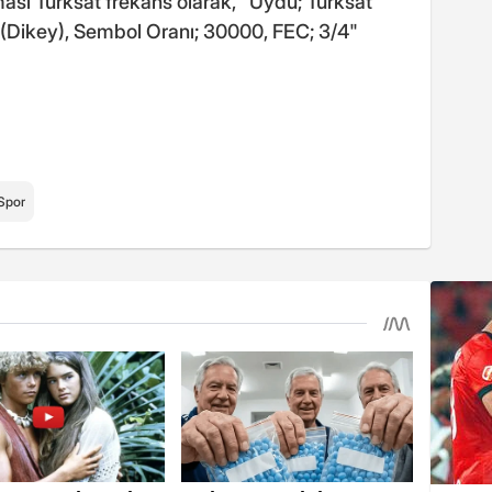
ı Türksat frekans olarak, "Uydu; Türksat
 (Dikey), Sembol Oranı; 30000, FEC; 3/4"
Spor