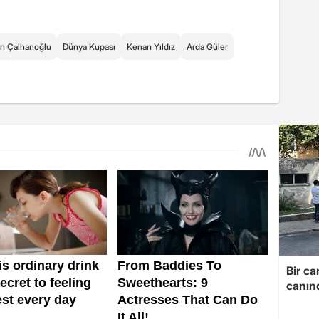
n Çalhanoğlu
Dünya Kupası
Kenan Yıldız
Arda Güler
Bir ca
canın