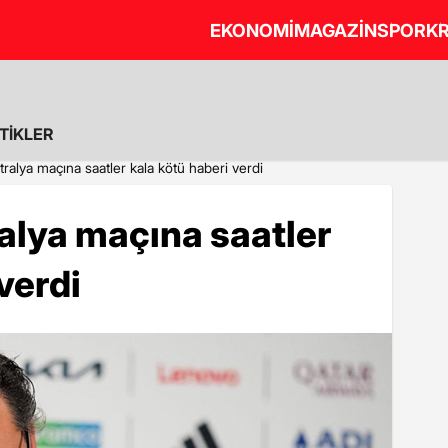
EKONOMİ
MAGAZİN
SPOR
KR
STİKLER
tralya maçına saatler kala kötü haberi verdi
alya maçına saatler
verdi