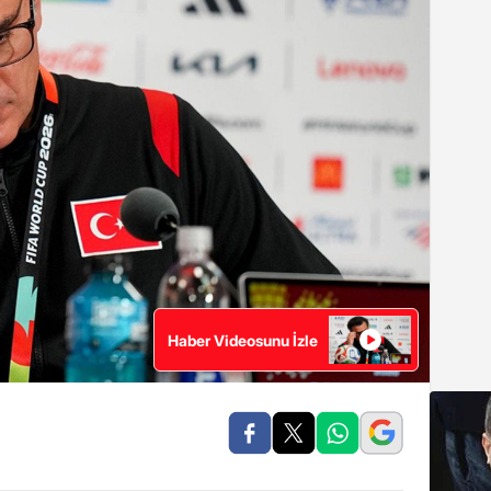
Haber Videosunu İzle