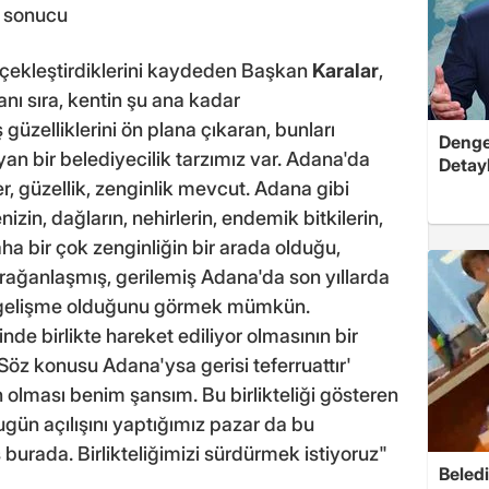
in sonucu
erçekleştirdiklerini kaydeden Başkan
Karalar
,
anı sıra, kentin şu ana kadar
güzelliklerini ön plana çıkaran, bunları
Dengel
an bir belediyecilik tarzımız var. Adana'da
Detayl
 güzellik, zenginlik mevcut. Adana gibi
nizin, dağların, nehirlerin, endemik bitkilerin,
daha bir çok zenginliğin bir arada olduğu,
rağanlaşmış, gerilemiş Adana'da son yıllarda
, gelişme olduğunu görmek mümkün.
nde birlikte hareket ediliyor olmasının bir
öz konusu Adana'ysa gerisi teferruattır'
 olması benim şansım. Bu birlikteliği gösteren
ün açılışını yaptığımız pazar da bu
s burada. Birlikteliğimizi sürdürmek istiyoruz"
Beledi