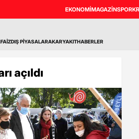
EKONOMİ
MAGAZİN
SPOR
KR
A
FAİZ
DIŞ PİYASALAR
AKARYAKIT
HABERLER
rı açıldı