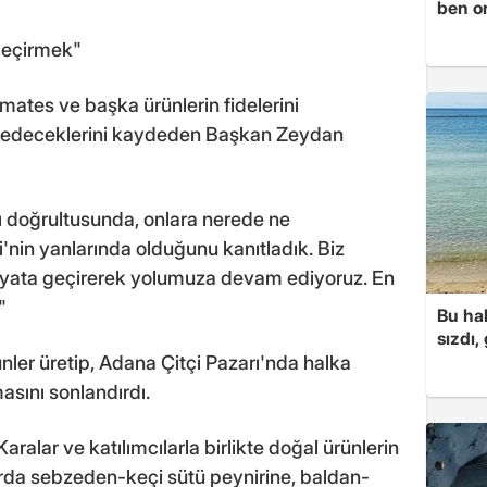
ben o
 geçirmek"
domates ve başka ürünlerin fidelerini
m edeceklerini kaydeden Başkan Zeydan
rı doğrultusunda, onlara nerede ne
'nin yanlarında olduğunu kanıtladık. Biz
 hayata geçirerek yolumuza devam ediyoruz. En
"
Bu hal
sızdı,
nler üretip, Adana Çitçi Pazarı'nda halka
sını sonlandırdı.
ralar ve katılımcılarla birlikte doğal ürünlerin
larda sebzeden-keçi sütü peynirine, baldan-