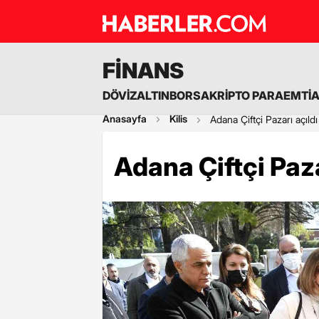
FİNANS
DÖVİZ
ALTIN
BORSA
KRİPTO PARA
EMTİ
Anasayfa
Kilis
Adana Çiftçi Pazarı açıldı
Adana Çiftçi Paza