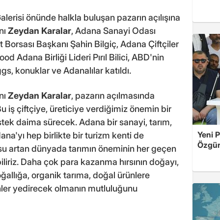
 Galerisi önünde halkla buluşan pazarın açılışına
nı
Zeydan Karalar
, Adana Sanayi Odası
 Borsası Başkanı Şahin Bilgiç, Adana Çiftçiler
od Adana Birliği Lideri Pırıl Bilici, ABD'nin
s, konuklar ve Adanalılar katıldı.
nı
Zeydan Karalar
, pazarın açılmasında
 iş çiftçiye, üreticiye verdiğimiz önemin bir
stek daima sürecek. Adana bir sanayi, tarım,
Yeni P
na'yı hep birlikte bir turizm kenti de
Özgür 
su artan dünyada tarımın öneminin her geçen
iliriz. Daha çok para kazanma hırsının doğayı,
ğallığa, organik tarıma, doğal ürünlere
nler yedirecek olmanın mutluluğunu