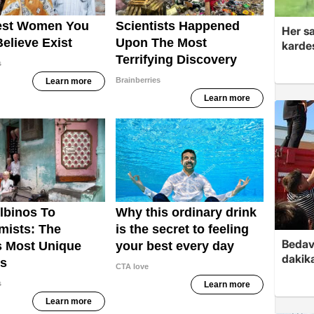
Her sa
kardeş
Bedav
dakika