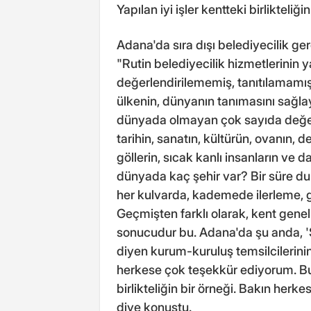
Yapılan iyi işler kentteki birlikteliğ
Adana'da sıra dışı belediyecilik g
"Rutin belediyecilik hizmetlerinin y
değerlendirilememiş, tanıtılamamış 
ülkenin, dünyanın tanımasını sağlay
dünyada olmayan çok sayıda değer,
tarihin, sanatın, kültürün, ovanın, de
göllerin, sıcak kanlı insanların ve 
dünyada kaç şehir var? Bir süre du
her kulvarda, kademede ilerleme
Geçmişten farklı olarak, kent geneli
sonucudur bu. Adana'da şu anda, 'S
diyen kurum-kuruluş temsilcilerinin
herkese çok teşekkür ediyorum. Bug
birlikteliğin bir örneği. Bakın herke
diye konuştu.