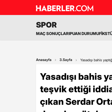
SPOR
MAÇ SONUÇLARI
PUAN DURUMU
FİKST
Anasayfa
3.Sayfa
Yasadışı bahis yaptığ
Yasadışı bahis ya
teşvik ettiği idd
çıkan Serdar Orta