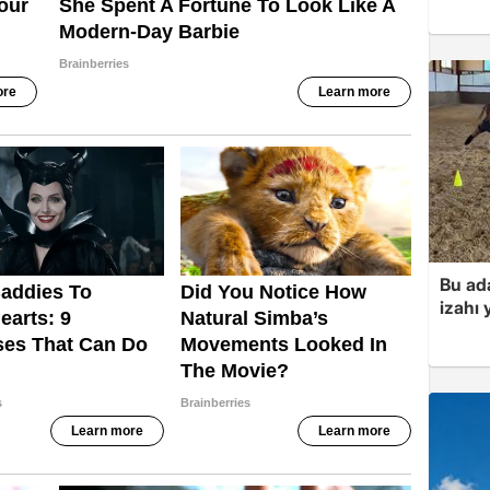
Bu ad
izahı 