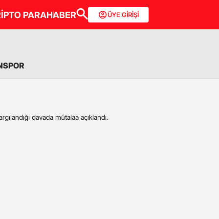
İPTO PARA
HABER
ÜYE GİRİŞİ
NSPOR
yargılandığı davada mütalaa açıklandı.