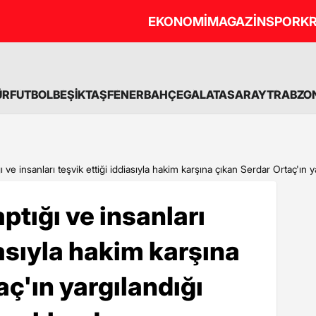
EKONOMİ
MAGAZİN
SPOR
KR
ÜR
FUTBOL
BEŞİKTAŞ
FENERBAHÇE
GALATASARAY
TRABZO
ı ve insanları teşvik ettiği iddiasıyla hakim karşına çıkan Serdar Ortaç'ın 
ptığı ve insanları
iasıyla hakim karşına
ç'ın yargılandığı