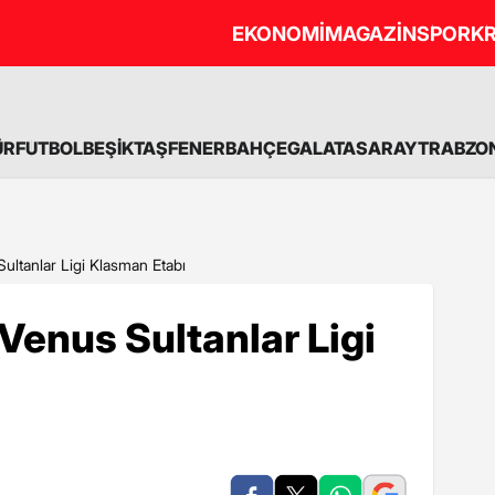
EKONOMİ
MAGAZİN
SPOR
KR
ÜR
FUTBOL
BEŞİKTAŞ
FENERBAHÇE
GALATASARAY
TRABZO
Sultanlar Ligi Klasman Etabı
 Venus Sultanlar Ligi