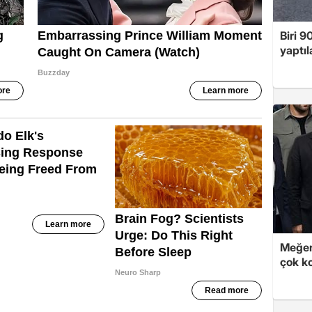
Biri 9
yaptıl
Meğer
çok k