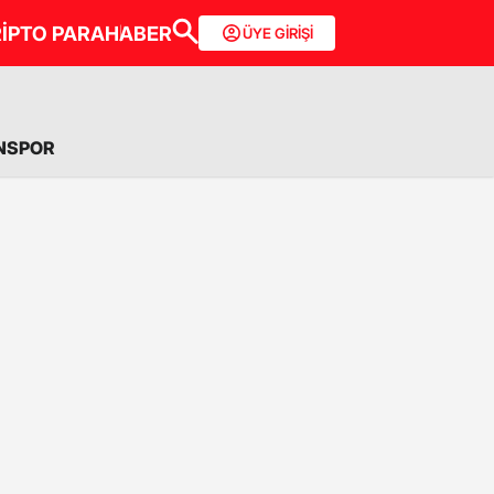
İPTO PARA
HABER
ÜYE GİRİŞİ
NSPOR