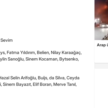
y Sevim
Arap ü
s, Fatma Yıldırım, Belien, Nilay Karaağaç,
Aylin Sarıoğlu, Sinem Kocaman, Bytsenko,
Hazal Selin Arifoğlu, Buijs, da Silva, Ceyda
 Sinem Bayazıt, Elif Boran, Merve Tanıl,