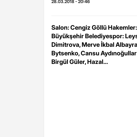
28.03.2018 - 20:46
Salon: Cengiz Göllü Hakemler
Büyükşehir Belediyespor: Leys,
Dimitrova, Merve İkbal Albayr
Bytsenko, Cansu Aydınoğulları
Birgül Güler, Hazal...