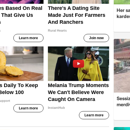
Her sa
kardeş
Sessi
merdi