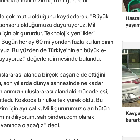
yanında olmak bizim için bir gururdur"
biyle çok mutlu olduğunu kaydederek, "Büyük
Hasta
yaşam
a sponsoru olduğumuzu duyuruyoruz. Milli
çin bir gururdur. Teknolojik yenilikleri
. Bugün her ay 60 milyondan fazla kullanıcının
rmuyuz. Bu yüzden de Türkiye'nin en büyük e-
duyuyoruz." değerlendirmesinde bulundu.
slararası alanda birçok başarı elde ettiğini
u, son yıllarda dünya sahnesinde ne kadar
ımlarımızın uluslararası alandaki mücadelesi,
itledi. Koskoca bir ülke tek yürek oldu. Bu
zim için ayrıcalık. Milli gururumuz olan bütün
Kavga 
mını diliyorum. sahibinden.com olarak
karart
 yanında olacağız." dedi.