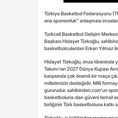
Türkiye Basketbol Federasyonu (TBF
ana sponsorluk" anlaşması imzalan
Turkcell Basketbol Gelişim Merkezi
Başkanı Hidayet Türkoğlu, sahibin
basketbolculardan Erkan Yılmaz ile
Hidayet Türkoğlu, imza töreninde 
Takımı'nın 2027 Dünya Kupası Avr
karşısında çok önemli bir maça çı
milletimizin desteğidir. Milli form
gururudur. sahibinden.com'un spon
basketboluna olan güveni temsil e
birliğinin Türk basketboluna katkı s
Türkoğlu, iş birliğinden memnuniye