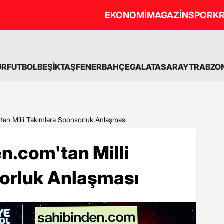
EKONOMİ
MAGAZİN
SPOR
KR
ÜR
FUTBOL
BEŞİKTAŞ
FENERBAHÇE
GALATASARAY
TRABZO
tan Milli Takımlara Sponsorluk Anlaşması
n.com'tan Milli
orluk Anlaşması