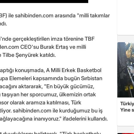
) ile sahibinden.com arasında "milli takımlar
dı.
'nde gerçekleştirilen imza törenine TBF
den.com CEO'su Burak Ertaş ve milli
 Tilbe Şenyürek katıldı.
yaptığı konuşmada, A Milli Erkek Basketbol
upa Elemeleri kapsamında bugün Sırbistan
kacağını aktararak, "En büyük gücümüz,
ayı taşıyan her sporcumuz, ülkemizin ortak
sor olarak aramıza katılması, Türk
Türkiy
Yine s
diyor. sahibinden.com ile kurduğumuz bu iş
ağlayacağına inanıyoruz." ifadelerini kullandı.
t duyduklarını belirterek, "Türk basketbolu