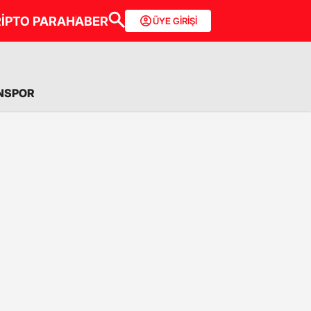
İPTO PARA
HABER
ÜYE GİRİŞİ
NSPOR