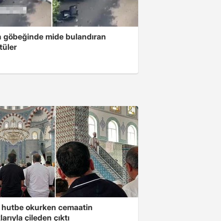
n göbeğinde mide bulandıran
tüler
 hutbe okurken cemaatin
larıyla çileden çıktı