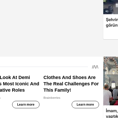
Şehri
görün
İmam,
yaptık