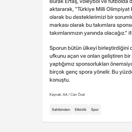
Burak Ertaş, voleybol ve futbolda d
aktararak, "Türkiye Milli Olimpiya
olarak bu desteklerimizi bir sorumlu
markası olarak bu takımlara sponso
takımlarımızın yanında olacağız." if
Sporun bütün ülkeyi birleştirdiğini 
ufkunu açan ve onları geliştiren bi
yaptığımız sponsorlukları önemsiy
birçok genç spora yönelir. Bu yüzd
konuştu.
Kaynak: AA /
Can Öcal
Sahibinden
Etkinlik
Spor