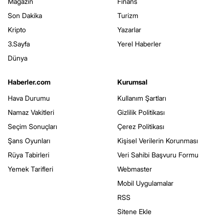
Magazin
Finans
Son Dakika
Turizm
Kripto
Yazarlar
3.Sayfa
Yerel Haberler
Dünya
Haberler.com
Kurumsal
Hava Durumu
Kullanım Şartları
Namaz Vakitleri
Gizlilik Politikası
Seçim Sonuçları
Çerez Politikası
Şans Oyunları
Kişisel Verilerin Korunması
Rüya Tabirleri
Veri Sahibi Başvuru Formu
Yemek Tarifleri
Webmaster
Mobil Uygulamalar
RSS
Sitene Ekle