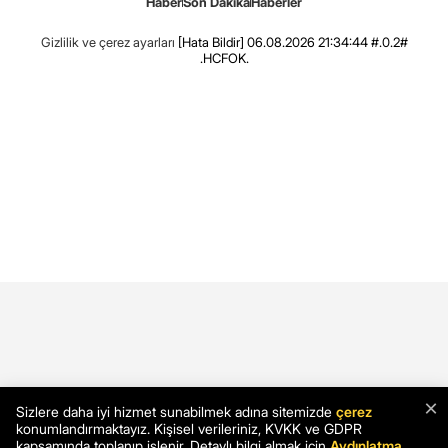
Haber
Son Dakika
Haberler
Gizlilik ve çerez ayarları
[Hata Bildir]
06.08.2026 21:34:44 #.0.2#
.HCFOK.
×
Sizlere daha iyi hizmet sunabilmek adına sitemizde
çerez
konumlandırmaktayız. Kişisel verileriniz, KVKK ve GDPR
kapsamında toplanıp işlenir. Detaylı bilgi almak için
Aydınlatma