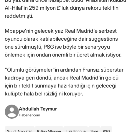
Al-Hilal'in 259 milyon £'luk dünya rekoru teklifini
reddetmişti.
Mbappe'nin gelecek yaz Real Madrid'e serbest
oyuncu olarak katılabileceğine dair suggestions
öne sürülmüştü, PSG ise böyle bir senaryoyu
önlemek için ondan önemli bir ücret almak istiyor.
"Olumlu görüşmeler"in ardından Fransız süperstar
kadroya geri döndü, ancak Real Madrid'in golcü
için bir teklif sunmaya hazırlandığı için geleceği
kulüpte hala belirsizliğini koruyor.
Abdullah Teymur
Haberler.com
Suudi Arabistan
Kylian Mbappe
Luis Enrique
Spor
PSG