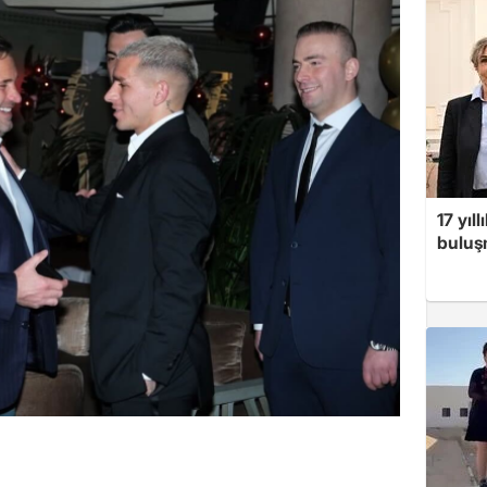
17 yıl
buluşm