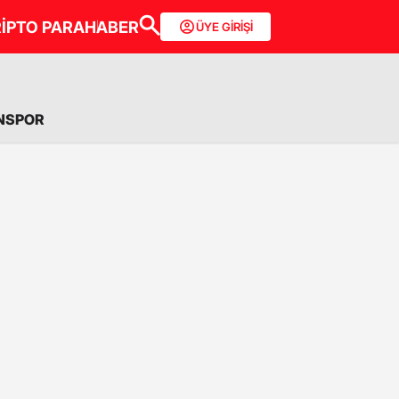
İPTO PARA
HABER
ÜYE GİRİŞİ
NSPOR