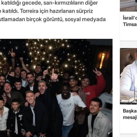
katıldığı gecede, sarı-kırmızılıların diğer
katıldı. Torreira için hazırlanan sürpriz
İsrail
Kutlamadan birçok görüntü, sosyal medyada
Timsah
Başkan
mesajl