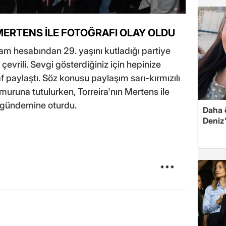
MERTENS İLE FOTOĞRAFI OLAY OLDU
am hesabından 29. yaşını kutladığı partiye
a çevrili. Sevgi gösterdiğiniz için hepinize
f paylaştı. Söz konusu paylaşım sarı-kırmızılı
ğmuruna tutulurken, Torreira'nın Mertens ile
n gündemine oturdu.
Daha 
Deniz'