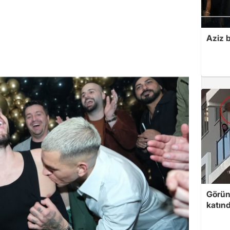
Aziz b
Görünt
katınd