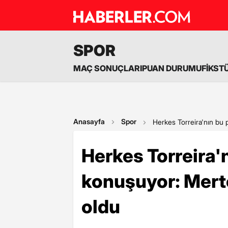
SPOR
MAÇ SONUÇLARI
PUAN DURUMU
FİKST
Anasayfa
Spor
Herkes Torreira'nın bu p
Herkes Torreira'
konuşuyor: Merte
oldu