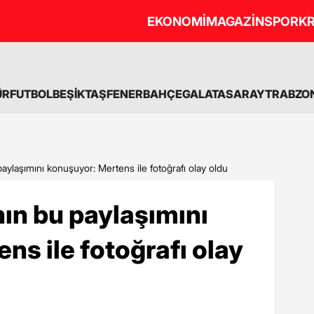
EKONOMİ
MAGAZİN
SPOR
KR
ÜR
FUTBOL
BEŞİKTAŞ
FENERBAHÇE
GALATASARAY
TRABZO
aylaşımını konuşuyor: Mertens ile fotoğrafı olay oldu
nın bu paylaşımını
ns ile fotoğrafı olay