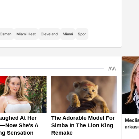
 Osman
Miami Heat
Cleveland
Miami
Spor
Mecli
arkası