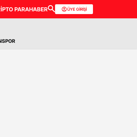
İPTO PARA
HABER
ÜYE GİRİŞİ
NSPOR