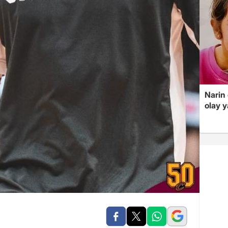
Narin
olay 