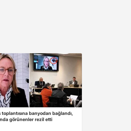
s toplantısına banyodan bağlandı,
nda görünenler rezil etti