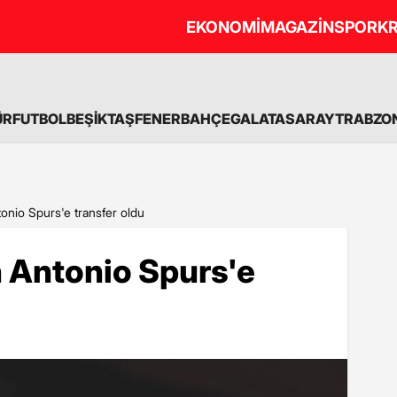
EKONOMİ
MAGAZİN
SPOR
KR
ÜR
FUTBOL
BEŞİKTAŞ
FENERBAHÇE
GALATASARAY
TRABZO
nio Spurs'e transfer oldu
 Antonio Spurs'e