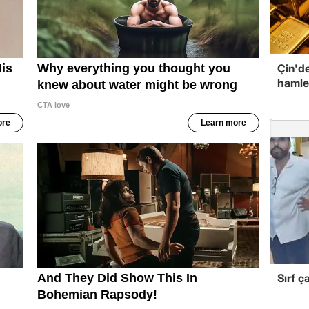
Çin'de
hamle
Sırf ç