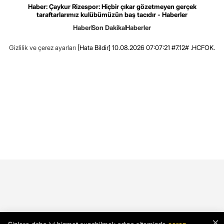
Haber: Çaykur Rizespor: Hiçbir çıkar gözetmeyen gerçek
taraftarlarımız kulübümüzün baş tacıdır - Haberler
Haber
Son Dakika
Haberler
Gizlilik ve çerez ayarları
[Hata Bildir]
10.08.2026 07:07:21 #7.12# .HCFOK.
×