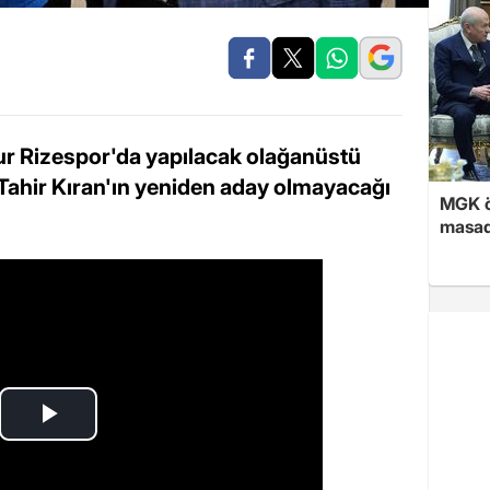
kur Rizespor'da yapılacak olağanüstü
ahir Kıran'ın yeniden aday olmayacağı
MGK ön
masad