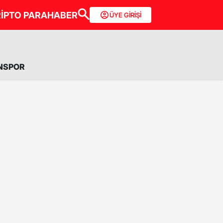
İPTO PARA
HABER
ÜYE GİRİŞİ
NSPOR