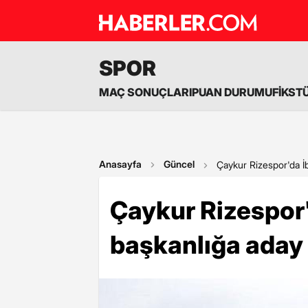
SPOR
MAÇ SONUÇLARI
PUAN DURUMU
FİKST
Anasayfa
Güncel
Çaykur Rizespor'da İ
Çaykur Rizespor
başkanlığa aday