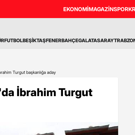
EKONOMİ
MAGAZİN
SPOR
KR
ÜR
FUTBOL
BEŞİKTAŞ
FENERBAHÇE
GALATASARAY
TRABZO
brahim Turgut başkanlığa aday
'da İbrahim Turgut