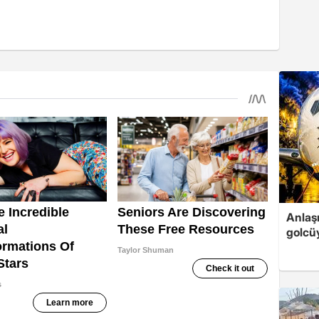
Anlaş
golcüy