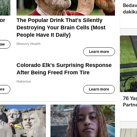
Bedav
dakika
76 Ya
Partne