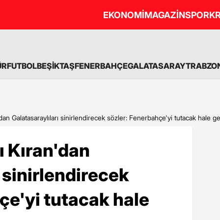
EKONOMİ
MAGAZİN
SPOR
KR
ÜR
FUTBOL
BEŞİKTAŞ
FENERBAHÇE
GALATASARAY
TRABZO
an Galatasaraylıları sinirlendirecek sözler: Fenerbahçe'yi tutacak hale ge
ı Kıran'dan
 sinirlendirecek
çe'yi tutacak hale