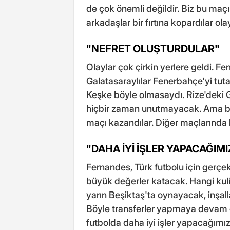
de çok önemli değildir. Biz bu ma
arkadaşlar bir fırtına kopardılar olay
"NEFRET OLUŞTURDULAR"
Olaylar çok çirkin yerlere geldi. 
Galatasaraylılar Fenerbahçe'yi tutac
Keşke böyle olmasaydı. Rize'deki 
hiçbir zaman unutmayacak. Ama biz 
maçı kazandılar. Diğer maçlarında b
"DAHA İYİ İŞLER YAPACAĞIM
Fernandes, Türk futbolu için gerçe
büyük değerler katacak. Hangi kul
yarın Beşiktaş'ta oynayacak, inşal
Böyle transferler yapmaya devam e
futbolda daha iyi işler yapacağımı