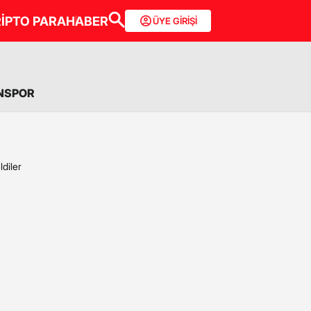
İPTO PARA
HABER
ÜYE GİRİŞİ
NSPOR
ldiler