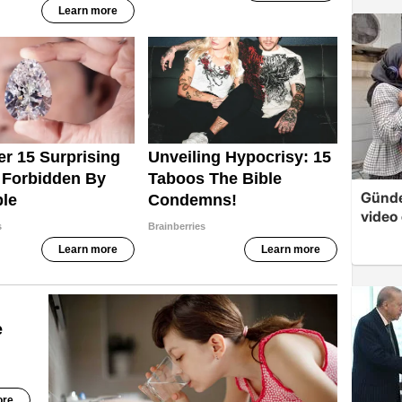
Günde
video 