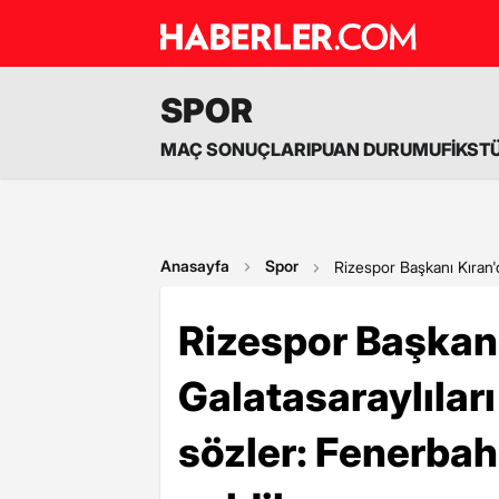
SPOR
MAÇ SONUÇLARI
PUAN DURUMU
FİKST
Anasayfa
Spor
Rizespor Başkanı Kıran'd
Rizespor Başkan
Galatasaraylıları
sözler: Fenerbah