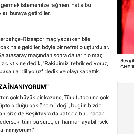
çı germek istememize rağmen inatla bu
ları buraya getirdiler.
Fenerbahçe-Rizespor maç yaparken bile
ak hale geldiler, böyle bir nefret oluşturdular.
Galatasaray maçından sonra da tarih o maçı
Sevgil
çıktık ne dedik, 'Rakibimizi tebrik ediyoruz,
CHP'l
aşarılar diliyoruz' dedik ve olayı kapattık.
IZA İNANIYORUM"
kten çok büyük bir kazanç, Türk futboluna çok
üpte olduğu çok önemli değil, bugün bizde
lah bize de Beşiktaş'a da katkıda bulunacak.
dersek, tüm bu süreçleri harmanlayabilirsek
za inanıyorum."