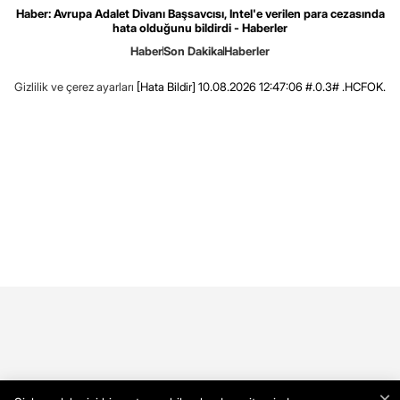
Haber: Avrupa Adalet Divanı Başsavcısı, Intel'e verilen para cezasında
hata olduğunu bildirdi - Haberler
Haber
Son Dakika
Haberler
Gizlilik ve çerez ayarları
[Hata Bildir]
10.08.2026 12:47:06 #.0.3# .HCFOK.
×