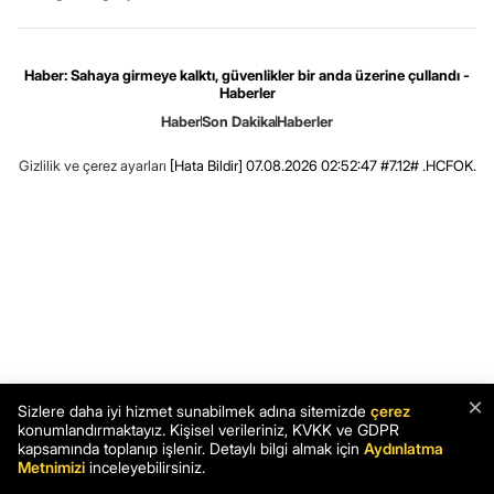
Haber: Sahaya girmeye kalktı, güvenlikler bir anda üzerine çullandı -
Haberler
Haber
Son Dakika
Haberler
Gizlilik ve çerez ayarları
[Hata Bildir]
07.08.2026 02:52:47 #7.12# .HCFOK.
×
Sizlere daha iyi hizmet sunabilmek adına sitemizde
çerez
konumlandırmaktayız. Kişisel verileriniz, KVKK ve GDPR
kapsamında toplanıp işlenir. Detaylı bilgi almak için
Aydınlatma
Metnimizi
inceleyebilirsiniz.