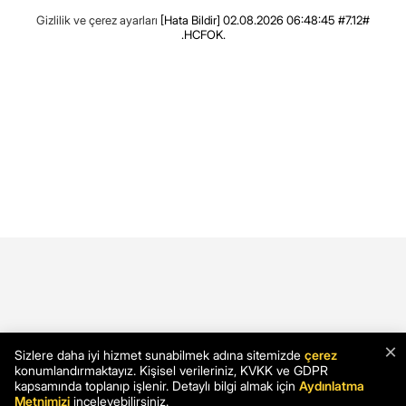
Gizlilik ve çerez ayarları
[Hata Bildir]
02.08.2026 06:48:45 #7.12#
.HCFOK.
×
Sizlere daha iyi hizmet sunabilmek adına sitemizde
çerez
konumlandırmaktayız. Kişisel verileriniz, KVKK ve GDPR
kapsamında toplanıp işlenir. Detaylı bilgi almak için
Aydınlatma
Metnimizi
inceleyebilirsiniz.