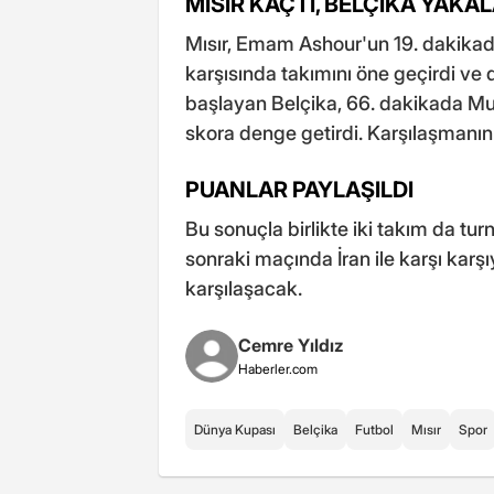
MISIR KAÇTI, BELÇİKA YAKAL
Mısır, Emam Ashour'un 19. dakikada
karşısında takımını öne geçirdi ve d
başlayan Belçika, 66. dakikada Mu
skora denge getirdi. Karşılaşmanı
PUANLAR PAYLAŞILDI
Bu sonuçla birlikte iki takım da tur
sonraki maçında İran ile karşı karşı
karşılaşacak.
Cemre Yıldız
Haberler.com
Dünya Kupası
Belçika
Futbol
Mısır
Spor