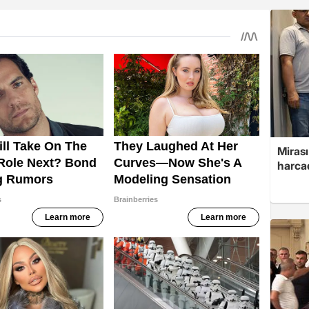
Mirası
harcad