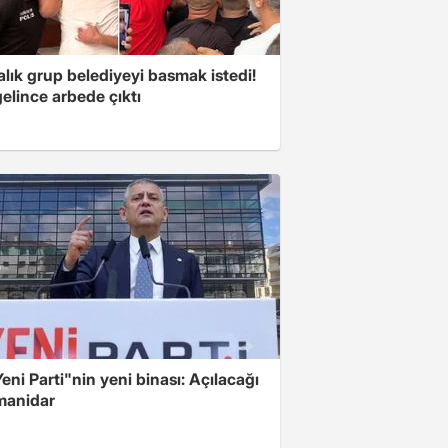
lık grup belediyeyi basmak istedi!
gelince arbede çıktı
Yeni Parti"nin yeni binası: Açılacağı
 manidar