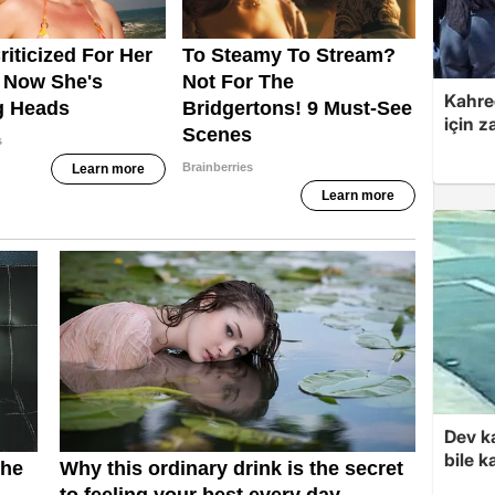
Kahre
için z
Dev k
bile 