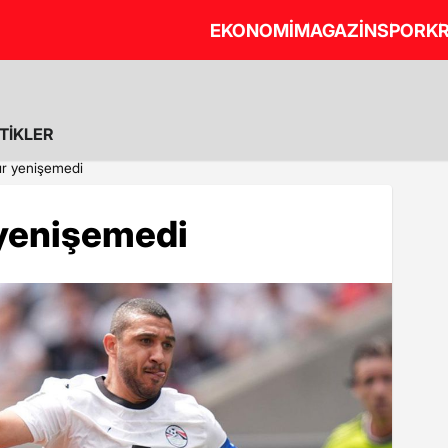
EKONOMİ
MAGAZİN
SPOR
KR
STİKLER
ır yenişemedi
 yenişemedi