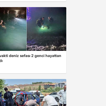
akti deniz sefası 2 genci hayattan
dı