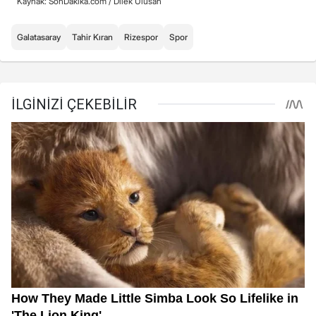
Kaynak: SonDakika.com /
Dilek Ulusan
Galatasaray
Tahir Kıran
Rizespor
Spor