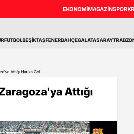
EKONOMİ
MAGAZİN
SPOR
KR
ÜR
FUTBOL
BEŞİKTAŞ
FENERBAHÇE
GALATASARAY
TRABZO
a'ya Attığı Harika Gol
 Zaragoza'ya Attığı