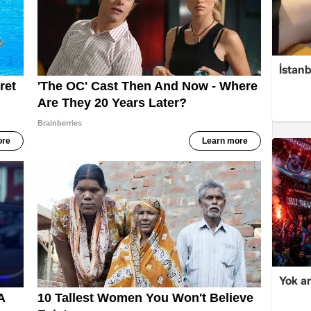
İstanb
Yok ar