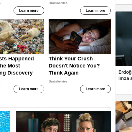
Erdoğa
imza a