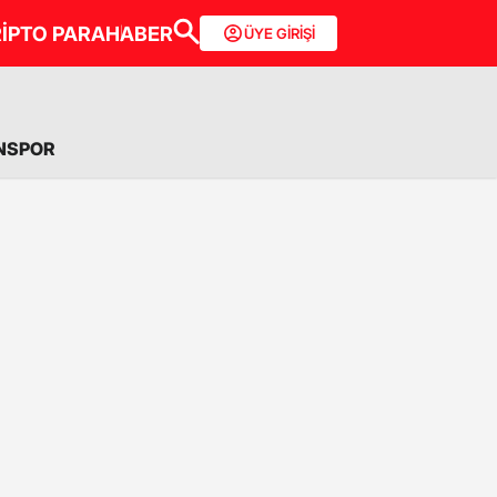
İPTO PARA
HABER
ÜYE GİRİŞİ
NSPOR