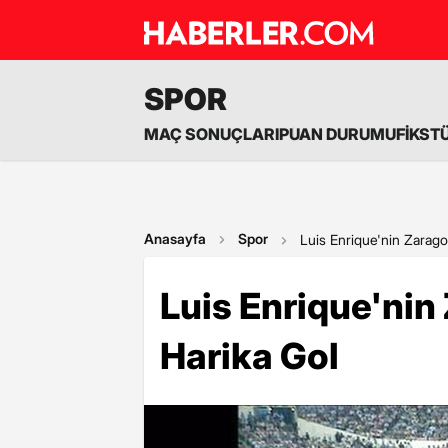
SPOR
MAÇ SONUÇLARI
PUAN DURUMU
FİKST
Anasayfa
Spor
Luis Enrique'nin Zaragoz
Luis Enrique'nin
Harika Gol