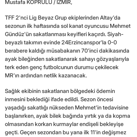
Mustafa KÖPRÜLÜ / İZMİR,
TFF 2'nci Lig Beyaz Grup ekiplerinden Altay'da
sezonun ilk haftasında sol kanat oyuncusu Mehmet
Gündüz'ün sakatlanması keyifleri kaçırdı. Siyah-
beyazlı takımın evinde 24Erzincanspor'la 0-0
berabere kaldığı müsabakanın 70'inci dakikasında
ayak bileğinden sakatlanarak sahayı gözyaşlarıyla
terk eden genç futbolcunun durumu çekilecek
MR'ın ardından netlik kazanacak.
Sağlık ekibinin sakatlanan bölgedeki ödemin
inmesini beklediği ifade edildi. Sezon öncesi
yaşadığı sakatlığı nükseden Mehmet'in tedavisine
başlanırken, ayak bilek bağında yırtık ya da kopma
olmasından korkan kurmaylar endişeli bekleyişe
geçti. Geçen sezondan bu yana ilk 11'in değişmez