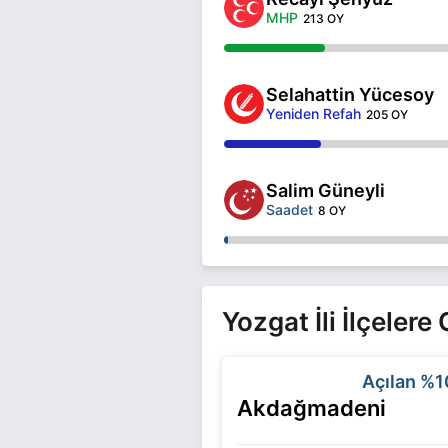
MHP
213 OY
Selahattin Yücesoy
Yeniden Refah
205 OY
Salim Güneyli
Saadet
8 OY
Yozgat İli İlçeler
Açılan
%1
Akdağmadeni