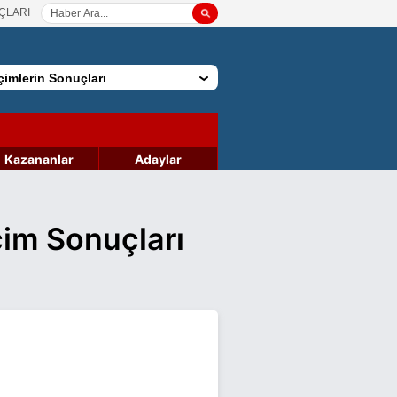
ÇLARI
imlerin Sonuçları
Kazananlar
Adaylar
çim Sonuçları