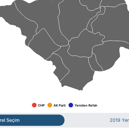
CHP
AK Parti
Yeniden Refah
rel Seçim
2019 Yer