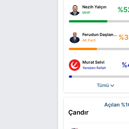
Nezih Yalçın
%5
MHP
Ferudun Daştan...
%3
AK Parti
Murat Selvi
%
Yeniden Refah
Tümü
Açılan
%1
Çandır