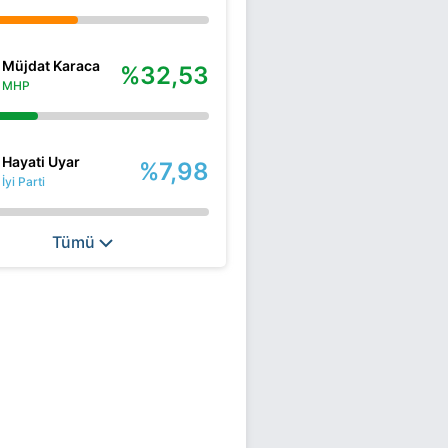
Müjdat Karaca
%32,53
MHP
Hayati Uyar
%7,98
İyi Parti
Tümü