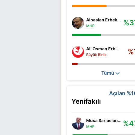
Alpaslan Erbek...
%3
MHP
Ali Osman Erbi...
%
Büyük Birlik
Tümü
Açılan
%1
Yenifakılı
Musa Sarıaslan...
%4
MHP