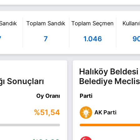
 Sandık
Toplam Sandık
Toplam Seçmen
Kullan
7
7
1.046
9
Halıköy Beldesi
ğı Sonuçları
Belediye Meclis
Oy Oranı
Parti
%51,54
AK Parti