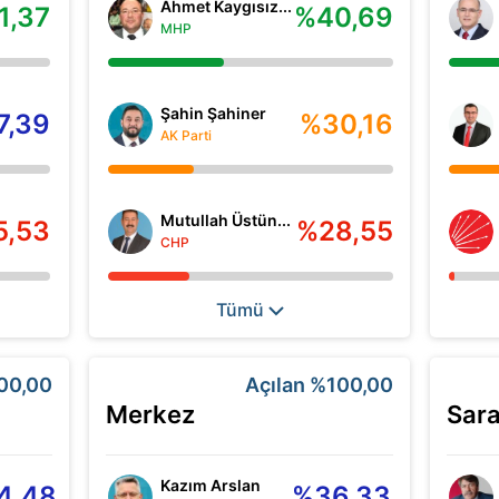
Ahmet Kaygısız...
1,37
%40,69
MHP
Şahin Şahiner
7,39
%30,16
AK Parti
Mutullah Üstün...
5,53
%28,55
CHP
Tümü
00,00
Açılan
%100,00
Merkez
Sar
Kazım Arslan
4,48
%36,33