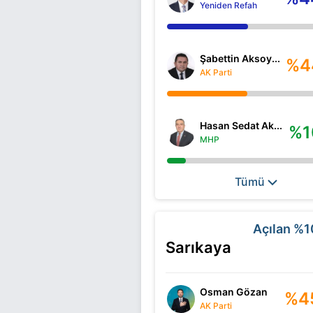
Yeniden Refah
Şabettin Aksoy...
%4
AK Parti
Hasan Sedat Ak...
%1
MHP
Tümü
Açılan
%1
Sarıkaya
Osman Gözan
%4
AK Parti