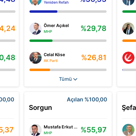
Yeniden Refah
Ömer Açıkel
4,24
%29,78
MHP
Celal Köse
0,48
%26,81
AK Parti
Tümü
00,00
Açılan
%100,00
Sorgun
Şefa
Mustafa Erkut ...
5,37
%55,97
MHP