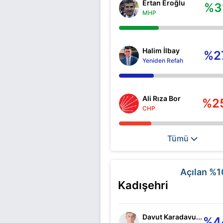
Ertan Eroğlu
%3
MHP
Halim İlbay
%2
Yeniden Refah
Ali Rıza Bor
%2
CHP
Tümü
Açılan
%1
Kadışehri
Davut Karadavu...
%4