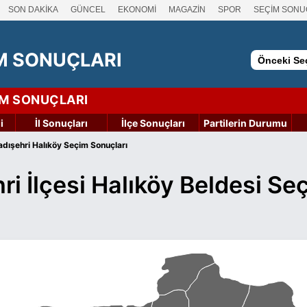
SON DAKİKA
GÜNCEL
EKONOMİ
MAGAZİN
SPOR
SEÇİM SONU
M SONUÇLARI
Önceki Seç
İM SONUÇLARI
i
İl Sonuçları
İlçe Sonuçları
Partilerin Durumu
dışehri Halıköy Seçim Sonuçları
ri İlçesi Halıköy Beldesi Se