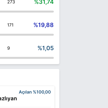
%31,74
273
%19,88
171
%1,05
9
Açılan
%100,00
zlıyan