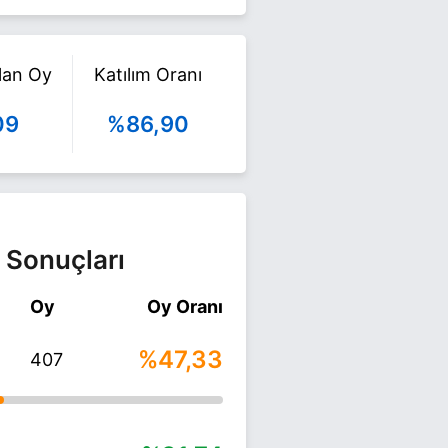
ılan Oy
Katılım Oranı
09
%86,90
 Sonuçları
Oy
Oy Oranı
%47,33
407