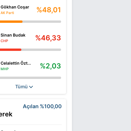
Gökhan Coşar
%48,01
AK Parti
Sinan Budak
%46,33
CHP
Celalettin Özt...
%2,03
MHP
Tümü
Açılan
%100,00
erek