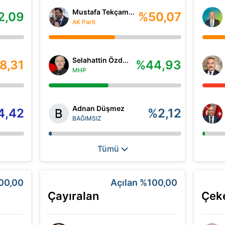
Mustafa Tekçam...
2,09
%50,07
AK Parti
Selahattin Özd...
8,31
%44,93
MHP
Adnan Düşmez
4,42
%2,12
BAĞIMSIZ
Tümü
00,00
Açılan
%100,00
Çayıralan
Çek