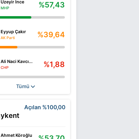
Üzeyir İnce
%57,43
MHP
Eyyup Çakır
%39,64
AK Parti
Ali Naci Kavcı...
%1,88
CHP
Tümü
Açılan
%100,00
aykent
Ahmet Köroğlu
%53,70