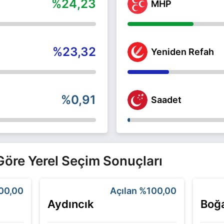
%24,23
MHP
%23,32
Yeniden Refah
%0,91
Saadet
e Göre Yerel Seçim Sonuçları
00,00
Açılan
%100,00
Aydıncık
Boğa