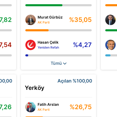
Murat Gürbüz
7,82
%35,05
AK Parti
Hasan Çelik
7,54
%4,27
Yeniden Refah
Tümü
00,00
Açılan
%100,00
Yerköy
Fatih Arslan
7,26
%26,75
AK Parti