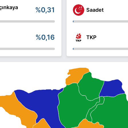
çınkaya
%0,31
Saadet
%0,16
TKP