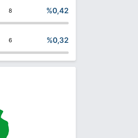
%0,42
8
%0,32
6