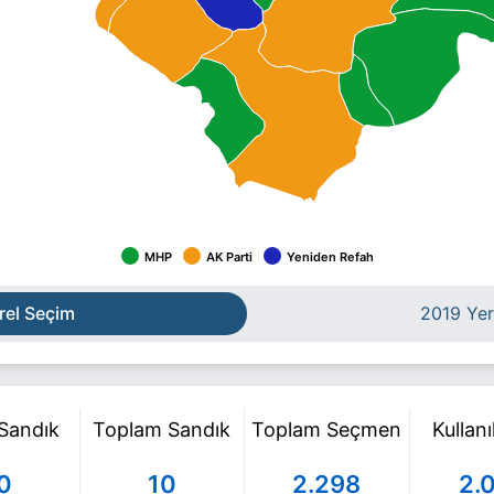
MHP
AK Parti
Yeniden Refah
rel Seçim
2019 Yer
 Sandık
Toplam Sandık
Toplam Seçmen
Kullan
0
10
2.298
2.