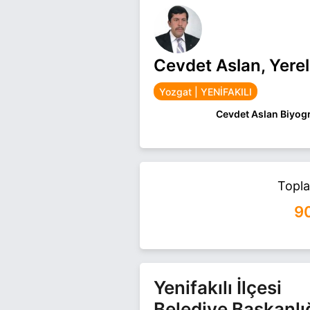
Cevdet Aslan, Yere
Yozgat | YENİFAKILI
Cevdet Aslan Biyogr
YOZGAT YENIFAKILI 
ILÇESINDE TAMAMLA
AK PARTI İLÇE BAŞ
4 ÇOCUK BABASIDIR
Topl
Cevdet Aslan Yozgat 
9
Cevdet Aslan ile ilgil
Yenifakılı İlçesi
Belediye Başkanlı