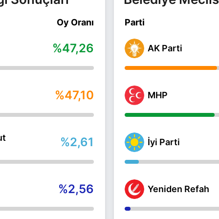
Oy Oranı
Parti
%47,26
AK Parti
%47,10
MHP
ut
%2,61
İyi Parti
%2,56
Yeniden Refah