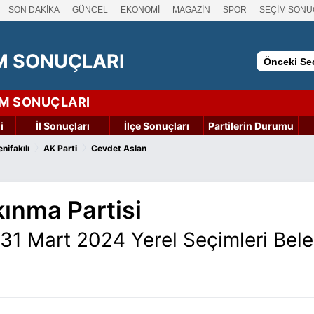
SON DAKİKA
GÜNCEL
EKONOMİ
MAGAZİN
SPOR
SEÇİM SONU
M SONUÇLARI
Önceki Seç
İM SONUÇLARI
i
İl Sonuçları
İlçe Sonuçları
Partilerin Durumu
›
›
nifakılı
AK Parti
Cevdet Aslan
kınma Partisi
ı 31 Mart 2024 Yerel Seçimleri Bel