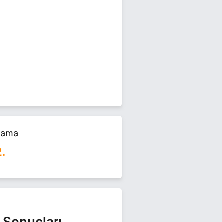
E EĞITIMINI YENIFAKILI
 YILLARI ARASINDA YENIFAKILI
ÖREVINI YÜRÜTTÜ. ASLAN, EVLI VE
alama
rel seçimlerinde yarışıyor.
2.
 Sonuçları