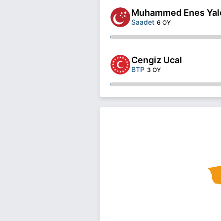
Muhammed Enes Yal
Saadet
6 OY
Cengiz Ucal
BTP
3 OY