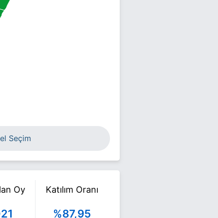
el Seçim
ılan Oy
Katılım Oranı
021
%87,95