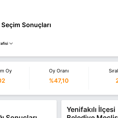
l Seçim Sonuçları
afisi
ILÇESINDE 1968 YILINDA DOĞAN CEVDET ASLAN, ILK, ORTA VE LIS
DI. YENIFAKILI’DA ESNAF VE ÇIFTÇILIK YAPAN ASLAN, 2006-2013
KANLIĞI, 2014 YILINDA AK PARTI'DEN IL GENEL MECLIS ÜYELIĞI G
.
am Oy
Oy Oranı
Sır
YENİFAKILI belediye başkan adayı olarak AK Parti ile 31 Mart 2024 ye
02
%47,10
i daha fazla bilgi için
Cevdet Aslan Haberleri
sayfamızı ziyaret edin.
Yenifakılı İlçesi
ğı Sonuçları
Belediye Meclis