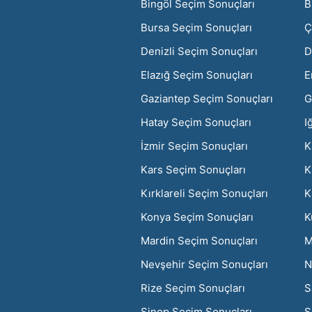
Bingöl Seçim Sonuçları
B
Bursa Seçim Sonuçları
Ç
Denizli Seçim Sonuçları
D
Elazığ Seçim Sonuçları
E
Gaziantep Seçim Sonuçları
G
Hatay Seçim Sonuçları
I
İzmir Seçim Sonuçları
K
Kars Seçim Sonuçları
K
Kırklareli Seçim Sonuçları
K
Konya Seçim Sonuçları
K
Mardin Seçim Sonuçları
M
Nevşehir Seçim Sonuçları
N
Rize Seçim Sonuçları
S
Sinop Seçim Sonuçları
S