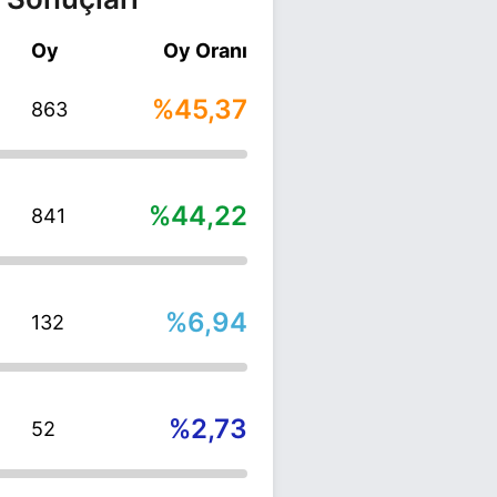
Oy
Oy Oranı
%45,37
863
%44,22
841
%6,94
132
%2,73
52