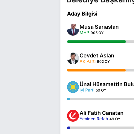
Aday Bilgisi
Musa Sarıaslan
MHP
905 OY
Cevdet Aslan
AK Parti
902 OY
Ünal Hüsamettin Bul
İyi Parti
50 OY
Ali Fatih Canatan
Yeniden Refah
49 OY