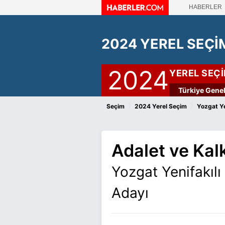
HABERLER
2024 YEREL SEÇİ
2024
YEREL SEÇ
Türkiye Genel
›
›
Seçim
2024 Yerel Seçim
Yozgat Ye
Adalet ve Kal
Yozgat Yenifakıl
Adayı