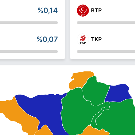
%0,14
BTP
%0,07
TKP