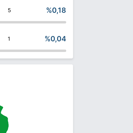
%0,18
5
%0,04
1