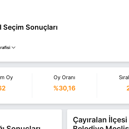
l Seçim Sonuçları
rafisi
ALAN'DA DOĞAN ŞAHIN ŞAHINER, ILK, ORTA EĞITIMINI ÇAYIRALAN'
 ESNAFLIK YAPAN ŞAHINER, 2018-2023 YILLARI ARASINDA AK PART
 ŞAHINER, EVLI VE 2 ÇOCUK BABASIDIR.
am Oy
Oy Oranı
Sır
 ÇAYIRALAN belediye başkan adayı olarak AK Parti ile 31 Mart 2024 y
 fazla bilgi için
Şahin Şahiner Haberleri
sayfamızı ziyaret edin.
62
%30,16
Çayıralan İlçesi
ğı Sonuçları
Belediye Meclis