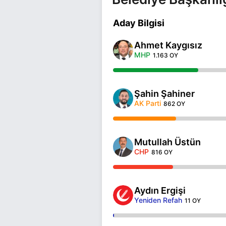
Aday Bilgisi
Ahmet Kaygısız
MHP
1.163 OY
Şahin Şahiner
AK Parti
862 OY
Mutullah Üstün
CHP
816 OY
Aydın Ergişi
Yeniden Refah
11 OY