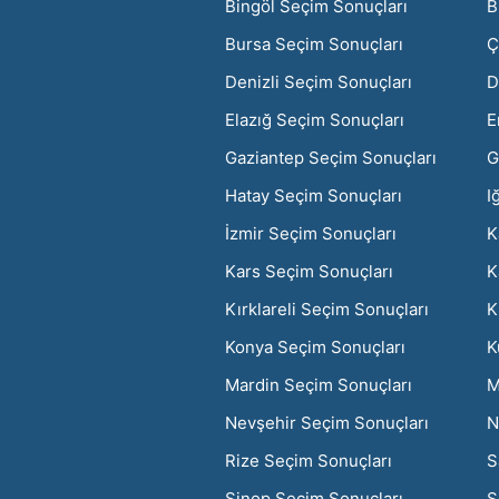
Bingöl Seçim Sonuçları
B
Bursa Seçim Sonuçları
Ç
Denizli Seçim Sonuçları
D
Elazığ Seçim Sonuçları
E
Gaziantep Seçim Sonuçları
G
Hatay Seçim Sonuçları
I
İzmir Seçim Sonuçları
K
Kars Seçim Sonuçları
K
Kırklareli Seçim Sonuçları
K
Konya Seçim Sonuçları
K
Mardin Seçim Sonuçları
M
Nevşehir Seçim Sonuçları
N
Rize Seçim Sonuçları
S
Sinop Seçim Sonuçları
S