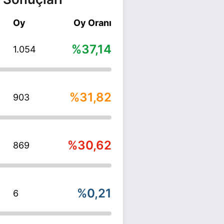
Oy
Oy Oranı
%37,14
1.054
%31,82
903
%30,62
869
%0,21
6