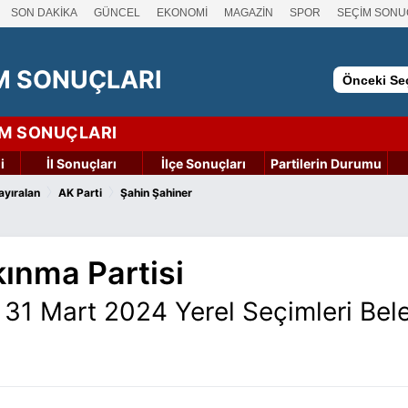
SON DAKİKA
GÜNCEL
EKONOMİ
MAGAZİN
SPOR
SEÇİM SONU
M SONUÇLARI
Önceki Seç
İM SONUÇLARI
i
İl Sonuçları
İlçe Sonuçları
Partilerin Durumu
›
›
ayıralan
AK Parti
Şahin Şahiner
kınma Partisi
 31 Mart 2024 Yerel Seçimleri Bel