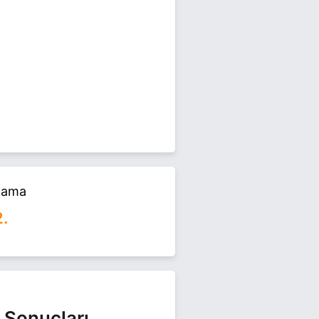
DA, LISE EĞITIMINI KAYSERI'DE
I ÇAYIRALAN İLÇE BAŞKANLIĞI
alama
erel seçimlerinde yarışıyor. Şahin
2.
 Sonuçları