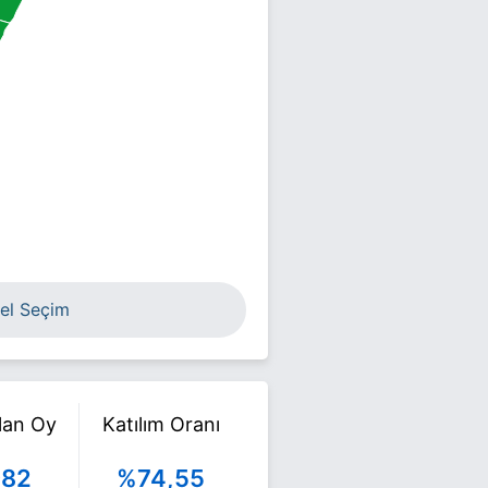
el Seçim
ılan Oy
Katılım Oranı
982
%74,55