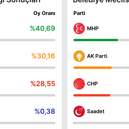
Oy Oranı
Parti
%40,69
MHP
%30,16
AK Parti
%28,55
CHP
%0,38
Saadet