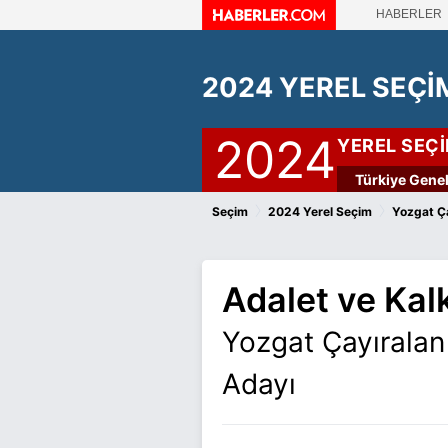
HABERLER
2024 YEREL SEÇİ
2024
YEREL SEÇ
Türkiye Genel
›
›
Seçim
2024 Yerel Seçim
Yozgat Ç
Adalet ve Kal
Yozgat Çayıralan
Adayı