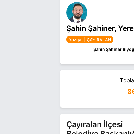
Şahin Şahiner, Yere
Yozgat | ÇAYIRALAN
Şahin Şahiner Biyog
1989 YILINDA ÇAYIR
TAMAMLADI.İLÇEDE
GÖREVINI YÜRÜTTÜ.
Topl
Şahin Şahiner Yozgat
Şahiner ile ilgili daha
8
Çayıralan İlçesi
Belediye Başkanlı