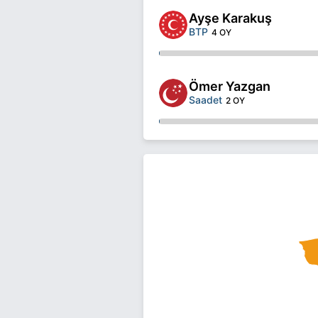
Ayşe Karakuş
BTP
4 OY
Ömer Yazgan
Saadet
2 OY