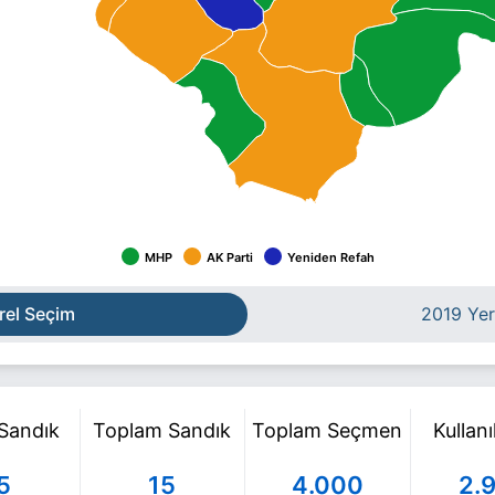
MHP
AK Parti
Yeniden Refah
rel Seçim
2019 Yer
 Sandık
Toplam Sandık
Toplam Seçmen
Kullan
5
15
4.000
2.