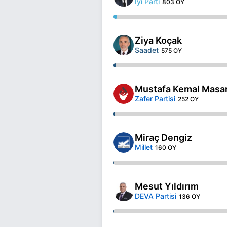
İyi Parti
803 OY
Ziya Koçak
Saadet
575 OY
Mustafa Kemal Masar
Zafer Partisi
252 OY
Miraç Dengiz
Millet
160 OY
Mesut Yıldırım
DEVA Partisi
136 OY