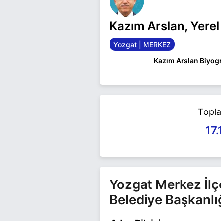
Kazım Arslan, Yere
Yozgat | MERKEZ
Kazım Arslan Biyogr
YOZGAT'TA 1959 YI
ÜNIVERSITESI TIP 
DALINDA IHTISAS Y
SORGUN İLÇE SAĞL
Topl
BULUNDU. 1995 YIL
PARTI'DEN YOZGAT 
17.
ADAYI OLAN YENIDE
Kazım Arslan Yozgat 
Kazım Arslan ile ilgili
Yozgat Merkez İlç
Belediye Başkanlı