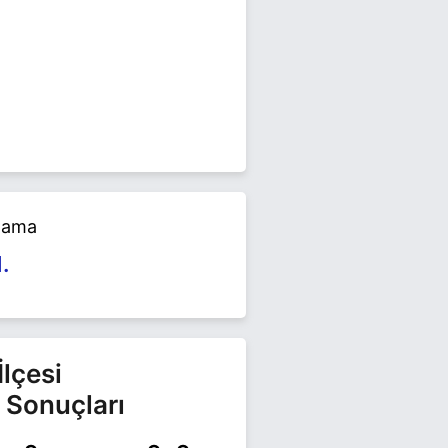
'TA TAMAMLADI. ATATÜRK
ÜLTESI BIYOKIMYA ANA BILIM
SPANSERI BAŞTABIPLIĞI,
T TABIPLIK GÖREVLERINDE
alama
, 2014 YEREL SEÇIMLERINDE AK
A BAĞIMSIZ BELEDIYE BAŞKAN
1.
.
 yerel seçimlerinde yarışıyor.
lçesi
 Sonuçları