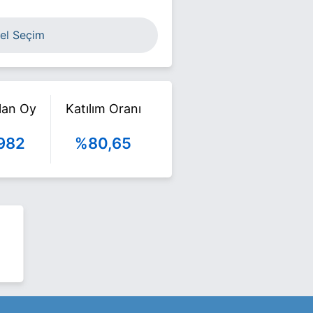
el Seçim
ılan Oy
Katılım Oranı
982
%80,65