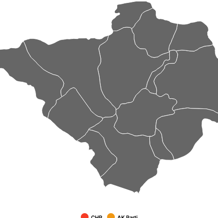
CHP
AK Parti