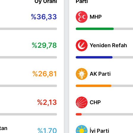
Oy Oranı
Parti
%36,33
MHP
%29,78
Yeniden Refah
%26,81
AK Parti
%2,13
CHP
tan
%1,70
İyi Parti