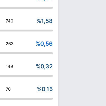
%1,58
740
%0,56
263
%0,32
149
%0,15
70