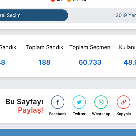
rel Seçim
2019 Yer
 Sandık
Toplam Sandık
Toplam Seçmen
Kullan
88
188
60.733
48.
Bu Sayfayı
Paylaş!
Facebook
Twitter
Whatsapp
Kopyala