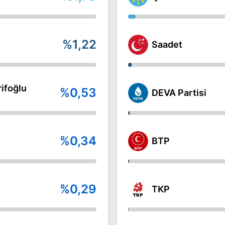
%1,22
Saadet
ifoğlu
%0,53
DEVA Partisi
%0,34
BTP
%0,29
TKP