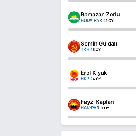
Ramazan Zorlu
HÜDA PAR
21 OY
Semih Güldalı
TKH
15 OY
Erol Kıyak
HKP
14 OY
Feyzi Kaplan
HAK-PAR
9 OY