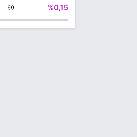
%0,15
69