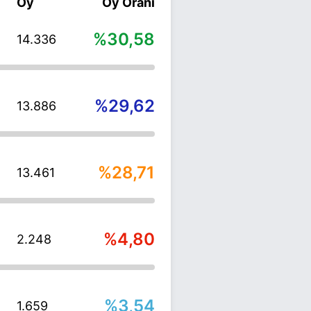
Oy
Oy Oranı
%30,58
14.336
%29,62
13.886
%28,71
13.461
%4,80
2.248
%3,54
1.659