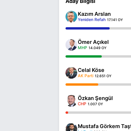
Aday Bilgisi
Kazım Arslan
Yeniden Refah
17.141 OY
Ömer Açıkel
MHP
14.049 OY
Celal Köse
AK Parti
12.651 OY
Özkan Şengül
CHP
1.007 OY
Mustafa Görkem Taş