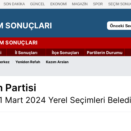
SON DAKİKA
GÜNCEL
EKONOMİ
MAGAZİN
SPOR
SEÇİM SONU
M SONUÇLARI
Önceki Seç
İM SONUÇLARI
i
İl Sonuçları
İlçe Sonuçları
Partilerin Durumu
›
›
erkez
Yeniden Refah
Kazım Arslan
 Partisi
 Mart 2024 Yerel Seçimleri Beled