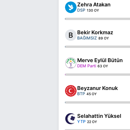
Zehra Atakan
DSP
130 OY
Bekir Korkmaz
BAĞIMSIZ
89 OY
Merve Eylül Bütün
DEM Parti
63 OY
Beyzanur Konuk
BTP
45 OY
Selahattin Yüksel
YTP
22 OY