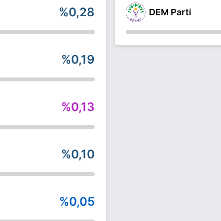
%0,28
DEM Parti
%0,19
%0,13
%0,10
%0,05