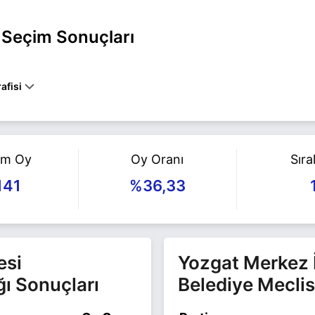
l Seçim Sonuçları
afisi
LINDA DOĞAN KAZIM ARSLAN, ILK, ORTA VE LISE EĞITIMI YOZGAT
FAKÜLTESI MEZUNU OLAN ARSLAN, ERCIYES ÜNIVERSITESI TIP FAK
APTI.ARSLAN, KEŞAN SAĞLIK OCAĞI TABIPLIĞI VE VEREM SAVAŞ DI
IK GRUP BAŞKANLIĞI, YOZGAT İI SAĞLIK MÜDÜRLÜĞÜ VE SERBES
am Oy
Oy Oranı
Sır
INDA REFAH PARTISINDEN YOZGAT MILLETVEKILI SEÇILEN ARSLAN
BELEDIYE BAŞKANI SEÇILDI.2019 YEREL SEÇIMLERINDE YOZGAT'T
141
%36,33
N REFAH PARTISININ ADAYI ARSLAN, EVLI VE 2 ÇOCUK BABASIDIR
MERKEZ belediye başkan adayı olarak Yeniden Refah ile 31 Mart 2024
 daha fazla bilgi için
Kazım Arslan Haberleri
sayfamızı ziyaret edin.
esi
Yozgat Merkez İ
ğı Sonuçları
Belediye Meclis