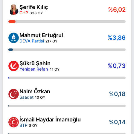
Şerife Kılıç
%6,02
CHP
338 OY
Mahmut Ertuğrul
%3,86
DEVA Partisi
217 OY
Şükrü Şahin
%0,73
Yeniden Refah
41 OY
Naim Özkan
%0,18
Saadet
10 OY
İsmail Haydar İmamoğlu
%0,14
BTP
8 OY