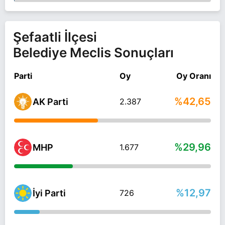
Şefaatli İlçesi
Belediye Meclis Sonuçları
Parti
Oy
Oy Oranı
%42,65
AK Parti
2.387
%29,96
MHP
1.677
%12,97
İyi Parti
726