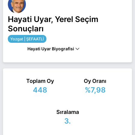
Hayati Uyar, Yerel Seçim
Sonuçları
Yozgat | ŞEFAATLİ
Hayati Uyar Biyografisi
Hayati Uyar Yozgat ŞEFAATLİ belediye başkan
adayı olarak İyi Parti ile 31 Mart 2024 yerel
Toplam Oy
Oy Oranı
seçimlerinde yarışıyor. Hayati Uyar ile ilgili daha
448
%7,98
fazla bilgi için
Hayati Uyar Haberleri
sayfamızı
ziyaret edin.
Sıralama
3.