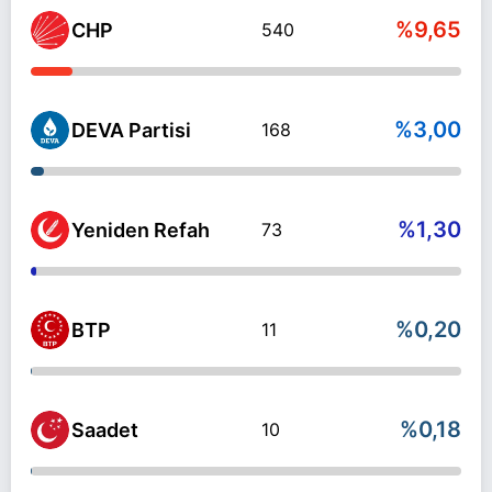
%9,65
CHP
540
%3,00
DEVA Partisi
168
%1,30
Yeniden Refah
73
%0,20
BTP
11
%0,18
Saadet
10