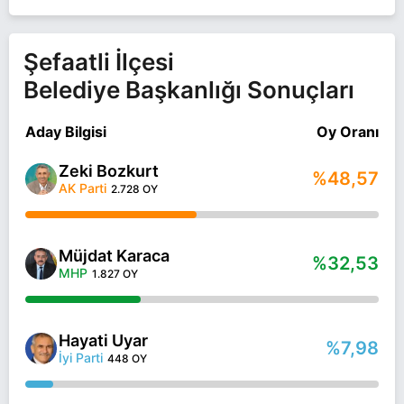
Şefaatli İlçesi
Belediye Başkanlığı Sonuçları
Aday Bilgisi
Oy Oranı
Zeki Bozkurt
%48,57
AK Parti
2.728 OY
Müjdat Karaca
%32,53
MHP
1.827 OY
Hayati Uyar
%7,98
İyi Parti
448 OY