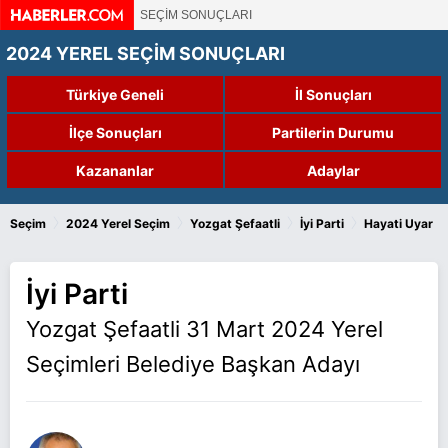
SEÇİM SONUÇLARI
2024 YEREL SEÇİM SONUÇLARI
Türkiye Geneli
İl Sonuçları
İlçe Sonuçları
Partilerin Durumu
Kazananlar
Adaylar
›
›
›
›
Seçim
2024 Yerel Seçim
Yozgat Şefaatli
İyi Parti
Hayati Uyar
İyi Parti
Yozgat Şefaatli 31 Mart 2024 Yerel
Seçimleri Belediye Başkan Adayı