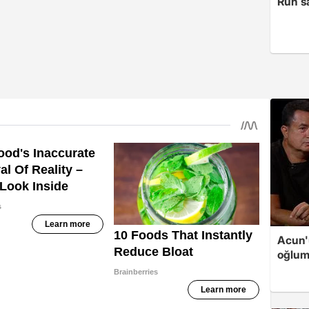
Ruh sa
Acun'u
oğlum