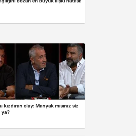
ğlığını bozan en büyük ilişki hatası!
 kızdıran olay: Manyak mısınız siz
 ya?