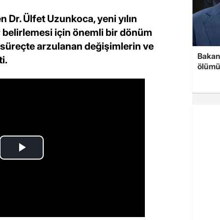
n Dr. Ülfet Uzunkoca, yeni yılın
r belirlemesi için önemli bir dönüm
 süreçte arzulanan değişimlerin ve
Bakan 
i.
ölümü