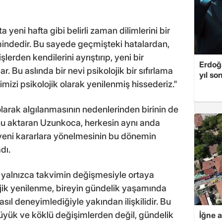
a yeni hafta gibi belirli zaman dilimlerini bir
mindedir. Bu sayede geçmişteki hatalardan,
lerden kendilerini ayrıştırıp, yeni bir
Erdoğa
r. Bu aslında bir nevi psikolojik bir sıfırlama
yıl so
mizi psikolojik olarak yenilenmiş hissederiz."
olarak algılanmasının nedenlerinden birinin de
unu aktaran Uzunkoca, herkesin aynı anda
yeni kararlara yönelmesinin bu dönemin
dı.
 yalnızca takvimin değişmesiyle ortaya
jik yenilenme, bireyin gündelik yaşamında
asıl deneyimlediğiyle yakından ilişkilidir. Bu
yük ve köklü değişimlerden değil, gündelik
İğne 