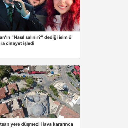
n'ın "Nasıl salınır?" dediği isim 6
nra cinayet işledi
atsan yere düşmez! Hava kararınca