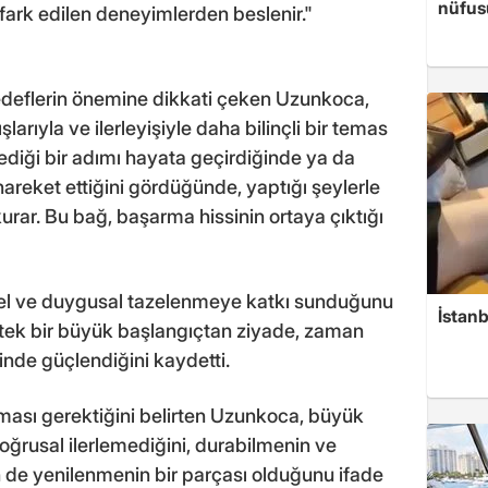
nüfusu
rk edilen deneyimlerden beslenir."
edeflerin önemine dikkati çeken Uzunkoca,
larıyla ve ilerleyişiyle daha bilinçli bir temas
lediği bir adımı hayata geçirdiğinde ya da
reket ettiğini gördüğünde, yaptığı şeylerle
urar. Bu bağ, başarma hissinin ortaya çıktığı
sel ve duygusal tazelenmeye katkı sunduğunu
İstanb
 tek bir büyük başlangıçtan ziyade, zaman
inde güçlendiğini kaydetti.
ması gerektiğini belirten Uzunkoca, büyük
ğrusal ilerlemediğini, durabilmenin ve
 de yenilenmenin bir parçası olduğunu ifade