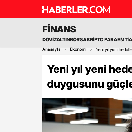
FİNANS
DÖVİZ
ALTIN
BORSA
KRİPTO PARA
EMTİ
Anasayfa
Ekonomi
Yeni yıl yeni hedef
Yeni yıl yeni hed
duygusunu güçle