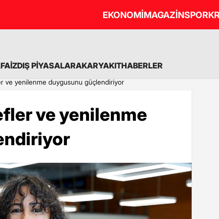
EKONOMİ
MAGAZİN
SPOR
KR
A
FAİZ
DIŞ PİYASALAR
AKARYAKIT
HABERLER
ler ve yenilenme duygusunu güçlendiriyor
efler ve yenilenme
ndiriyor