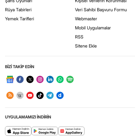
Şans Oyunları
Kişisel Verilerin Korunması
Rüya Tabirleri
Veri Sahibi Başvuru Formu
Yemek Tarifleri
Webmaster
Mobil Uygulamalar
RSS
Sitene Ekle
BİZİ TAKİP EDİN
UYGULAMAMIZI İNDİRİN