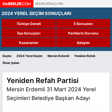
SEÇİM SONUÇLARI
2024 YEREL SEÇİM SONUÇLARI
Türkiye Geneli
İl Sonuçları
İlçe Sonuçları
Partilerin Durumu
Kazananlar
Adaylar
›
›
›
›
Seçim
2024 Yerel Seçim
Mersin Erdemli
Yeniden Refah
Ömer Şahin
Yeniden Refah Partisi
Mersin Erdemli 31 Mart 2024 Yerel
Seçimleri Belediye Başkan Adayı