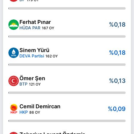
Ferhat Pınar
%0,18
HÜDA PAR
167 OY
Sinem Yürü
%0,18
DEVA Partisi
162 OY
Ömer Şen
%0,13
BTP
121 OY
Cemil Demircan
%0,09
HKP
86 OY