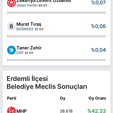
Zekeriya Levent Özdemir
%0,07
Vatan Partisi
65 OY
Murat Tıraş
%0,06
BAĞIMSIZ
57 OY
Taner Zehir
%0,04
DSP
41 OY
Erdemli İlçesi
Belediye Meclis Sonuçları
Parti
Oy
Oy Oranı
%42,33
MHP
38.618