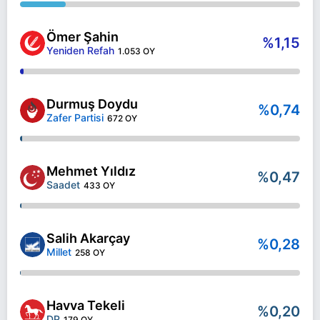
Ömer Şahin
%1,15
Yeniden Refah
1.053 OY
Durmuş Doydu
%0,74
Zafer Partisi
672 OY
Mehmet Yıldız
%0,47
Saadet
433 OY
Salih Akarçay
%0,28
Millet
258 OY
Havva Tekeli
%0,20
DP
179 OY