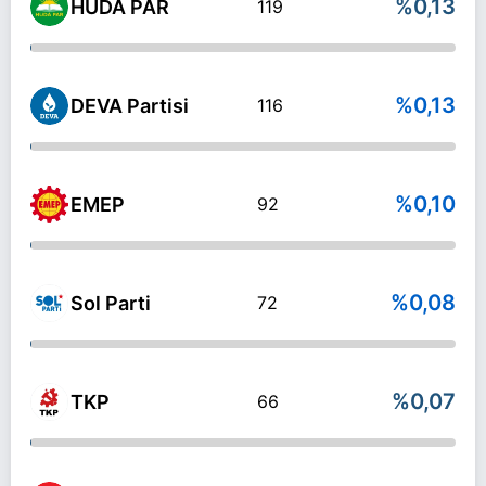
%0,13
HÜDA PAR
119
%0,13
DEVA Partisi
116
%0,10
EMEP
92
%0,08
Sol Parti
72
%0,07
TKP
66