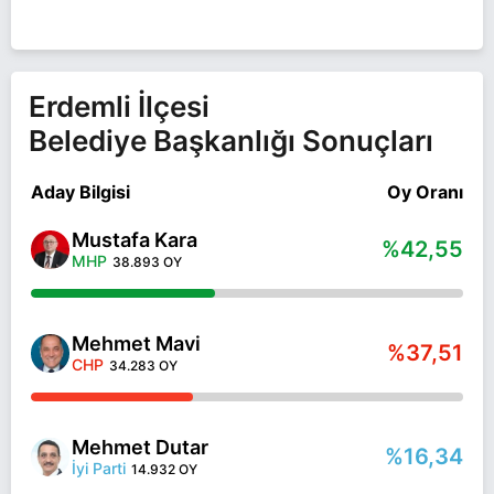
Erdemli İlçesi
Belediye Başkanlığı Sonuçları
Aday Bilgisi
Oy Oranı
Mustafa Kara
%42,55
MHP
38.893 OY
Mehmet Mavi
%37,51
CHP
34.283 OY
Mehmet Dutar
%16,34
İyi Parti
14.932 OY