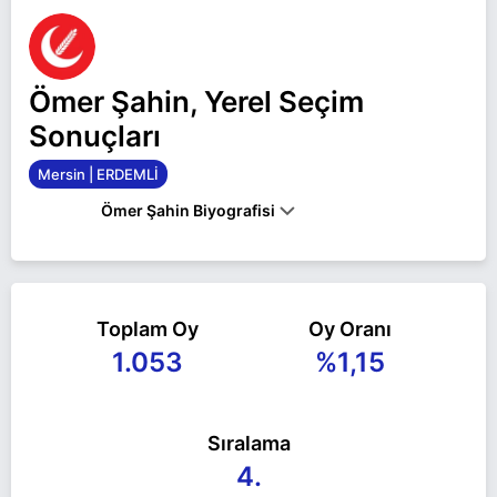
Ömer Şahin, Yerel Seçim
Sonuçları
Mersin | ERDEMLİ
Ömer Şahin Biyografisi
Ömer Şahin Mersin ERDEMLİ belediye başkan
adayı olarak Yeniden Refah ile 31 Mart 2024 yerel
Toplam Oy
Oy Oranı
seçimlerinde yarışıyor. Ömer Şahin ile ilgili daha
1.053
%1,15
fazla bilgi için
Ömer Şahin Haberleri
sayfamızı
ziyaret edin.
Sıralama
4.