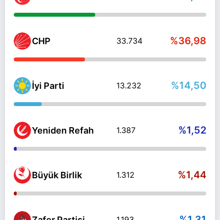
%36,98
CHP
33.734
%14,50
İyi Parti
13.232
%1,52
Yeniden Refah
1.387
%1,44
Büyük Birlik
1.312
%1,31
Zafer Partisi
1.193