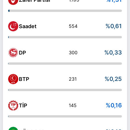
%0,61
Saadet
554
%0,33
DP
300
%0,25
BTP
231
%0,16
TİP
145