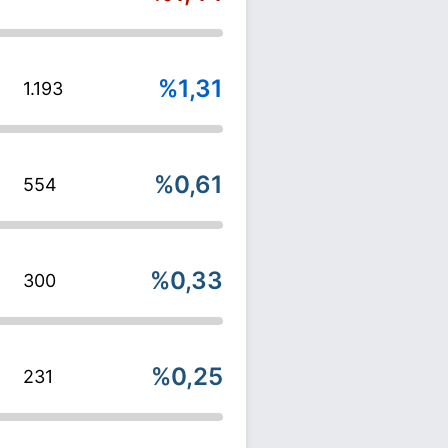
%1,31
1.193
%0,61
554
%0,33
300
%0,25
231