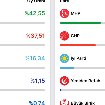
Oy Oranı
Parti
%42,55
MHP
%37,51
CHP
%16,34
İyi Parti
%1,15
Yeniden Refah
%0,74
Büyük Birlik