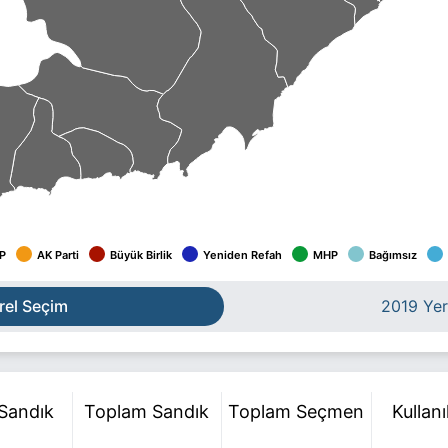
P
AK Parti
Büyük Birlik
Yeniden Refah
MHP
Bağımsız
rel Seçim
2019 Yer
 Sandık
Toplam Sandık
Toplam Seçmen
Kullan