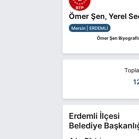
Ömer Şen, Yerel Se
Mersin | ERDEMLİ
Ömer Şen Biyografi
Ömer Şen Mersin ERDE
ilgili daha fazla bilgi 
Topl
1
Erdemli İlçesi
Belediye Başkanlı