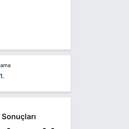
erinde yarışıyor. Ömer Şen ile
alama
1.
 Sonuçları