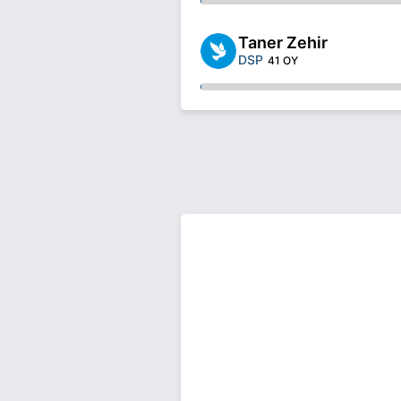
Taner Zehir
DSP
41 OY