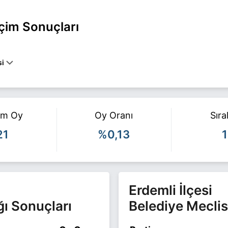
çim Sonuçları
si
MLİ belediye başkan adayı olarak BTP ile 31 Mart 2024 yerel seçiml
için
Ömer Şen Haberleri
sayfamızı ziyaret edin.
am Oy
Oy Oranı
Sır
21
%0,13
1
Erdemli İlçesi
ğı Sonuçları
Belediye Meclis