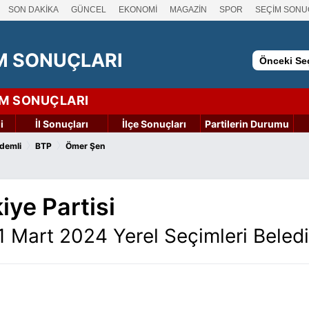
SON DAKİKA
GÜNCEL
EKONOMİ
MAGAZİN
SPOR
SEÇİM SONU
M SONUÇLARI
Önceki Seç
İM SONUÇLARI
i
İl Sonuçları
İlçe Sonuçları
Partilerin Durumu
›
›
demli
BTP
Ömer Şen
iye Partisi
1 Mart 2024 Yerel Seçimleri Beled