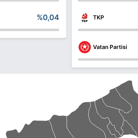
%0,04
TKP
Vatan Partisi