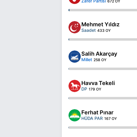
Zafer Partisi
672 OY
Mehmet Yıldız
Saadet
433 OY
Salih Akarçay
Millet
258 OY
Havva Tekeli
DP
179 OY
Ferhat Pınar
HÜDA PAR
167 OY