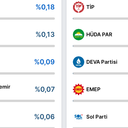
%0,18
TİP
%0,13
HÜDA PAR
%0,09
DEVA Partisi
emir
%0,07
EMEP
%0,06
Sol Parti