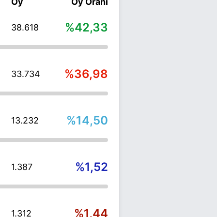
Oy
Oy Oranı
%42,33
38.618
%36,98
33.734
%14,50
13.232
%1,52
1.387
%1,44
1.312