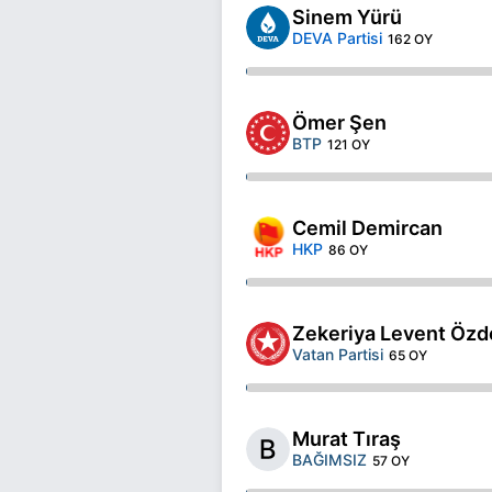
Sinem Yürü
DEVA Partisi
162 OY
Ömer Şen
BTP
121 OY
Cemil Demircan
HKP
86 OY
Zekeriya Levent Özd
Vatan Partisi
65 OY
Murat Tıraş
BAĞIMSIZ
57 OY