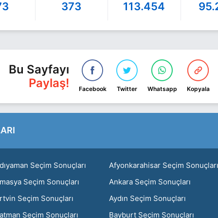
73
373
113.454
95.
Bu Sayfayı
Paylaş!
Facebook
Twitter
Whatsapp
Kopyala
ARI
dıyaman Seçim Sonuçları
Afyonkarahisar Seçim Sonuçlar
masya Seçim Sonuçları
Ankara Seçim Sonuçları
rtvin Seçim Sonuçları
Aydın Seçim Sonuçları
atman Seçim Sonuçları
Bayburt Seçim Sonuçları