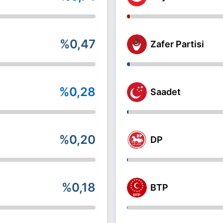
%0,47
Zafer Partisi
%0,28
Saadet
%0,20
DP
%0,18
BTP