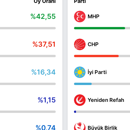
Oy Oranı
Parti
%42,55
MHP
%37,51
CHP
%16,34
İyi Parti
%1,15
Yeniden Refah
%0,74
Büyük Birlik