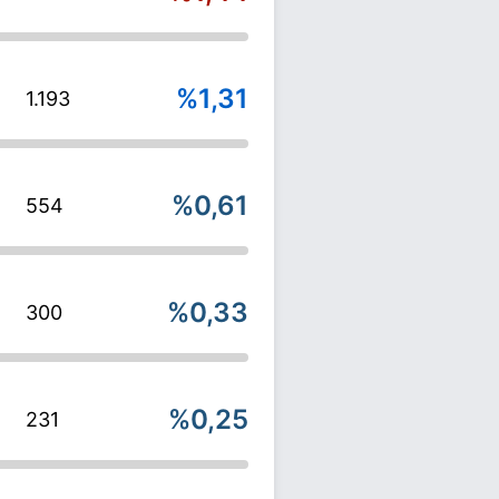
%1,31
1.193
%0,61
554
%0,33
300
%0,25
231