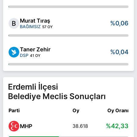
Murat Tıraş
%0,06
BAĞIMSIZ
57 OY
Taner Zehir
%0,04
DSP
41 OY
Erdemli İlçesi
Belediye Meclis Sonuçları
Parti
Oy
Oy Oranı
%42,33
MHP
38.618