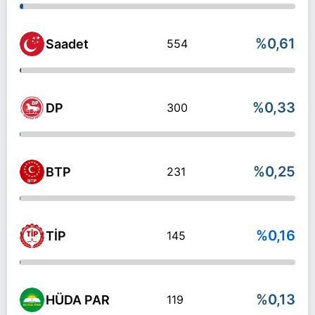
%0,61
Saadet
554
%0,33
DP
300
%0,25
BTP
231
%0,16
TİP
145
%0,13
HÜDA PAR
119