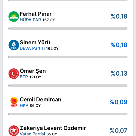
Ferhat Pınar
%0,18
HÜDA PAR
167 OY
Sinem Yürü
%0,18
DEVA Partisi
162 OY
Ömer Şen
%0,13
BTP
121 OY
Cemil Demircan
%0,09
HKP
86 OY
Zekeriya Levent Özdemir
%0,07
Vatan Partisi
65 OY