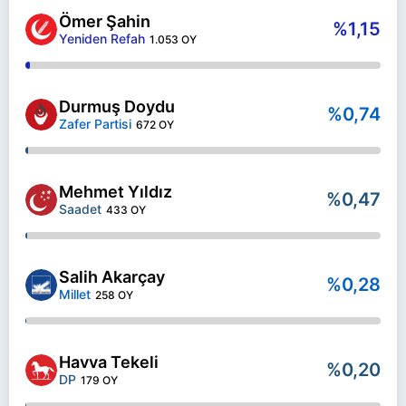
Ömer Şahin
%1,15
Yeniden Refah
1.053 OY
Durmuş Doydu
%0,74
Zafer Partisi
672 OY
Mehmet Yıldız
%0,47
Saadet
433 OY
Salih Akarçay
%0,28
Millet
258 OY
Havva Tekeli
%0,20
DP
179 OY