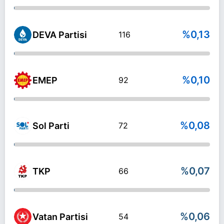
%0,13
DEVA Partisi
116
%0,10
EMEP
92
%0,08
Sol Parti
72
%0,07
TKP
66
%0,06
Vatan Partisi
54