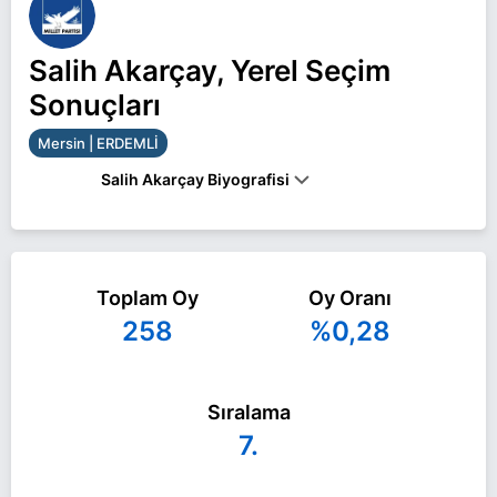
Salih Akarçay, Yerel Seçim
Sonuçları
Mersin | ERDEMLİ
Salih Akarçay Biyografisi
Salih Akarçay Mersin ERDEMLİ belediye başkan
adayı olarak Millet ile 31 Mart 2024 yerel
Toplam Oy
Oy Oranı
seçimlerinde yarışıyor. Salih Akarçay ile ilgili daha
258
%0,28
fazla bilgi için
Salih Akarçay Haberleri
sayfamızı
ziyaret edin.
Sıralama
7.