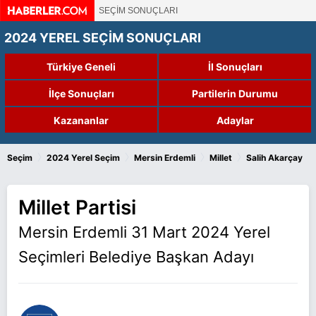
SEÇİM SONUÇLARI
2024 YEREL SEÇİM SONUÇLARI
Türkiye Geneli
İl Sonuçları
İlçe Sonuçları
Partilerin Durumu
Kazananlar
Adaylar
›
›
›
›
Seçim
2024 Yerel Seçim
Mersin Erdemli
Millet
Salih Akarçay
Millet Partisi
Mersin Erdemli 31 Mart 2024 Yerel
Seçimleri Belediye Başkan Adayı