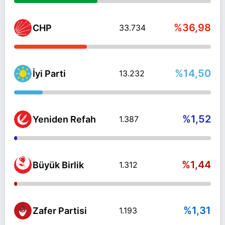
%36,98
CHP
33.734
%14,50
İyi Parti
13.232
%1,52
Yeniden Refah
1.387
%1,44
Büyük Birlik
1.312
%1,31
Zafer Partisi
1.193