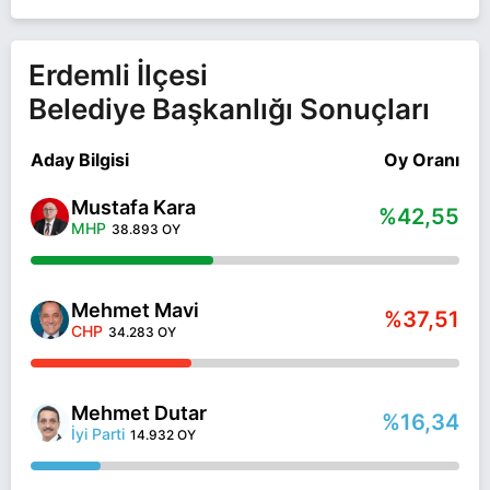
Erdemli İlçesi
Belediye Başkanlığı Sonuçları
Aday Bilgisi
Oy Oranı
Mustafa Kara
%42,55
MHP
38.893 OY
Mehmet Mavi
%37,51
CHP
34.283 OY
Mehmet Dutar
%16,34
İyi Parti
14.932 OY