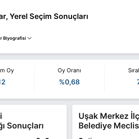
, Yerel Seçim Sonuçları
 Biyografisi
Uşak MERKEZ belediye başkan adayı olarak Saadet ile 31 Mart 2024 y
e ilgili daha fazla bilgi için
Ramazan Yavuz Acar Haberleri
sayfamız
am Oy
Oy Oranı
Sır
12
%0,68
i
Uşak Merkez İlç
ğı Sonuçları
Belediye Meclis