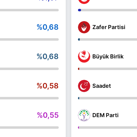
%0,68
Zafer Partisi
%0,68
Büyük Birlik
%0,58
Saadet
%0,55
DEM Parti