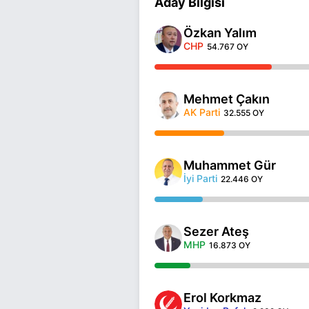
Aday Bilgisi
Özkan Yalım
CHP
54.767 OY
Mehmet Çakın
AK Parti
32.555 OY
Muhammet Gür
İyi Parti
22.446 OY
Sezer Ateş
MHP
16.873 OY
Erol Korkmaz