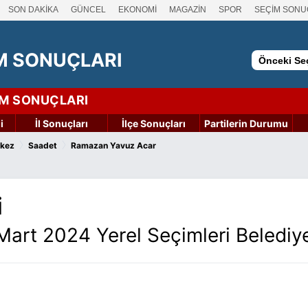
SON DAKİKA
GÜNCEL
EKONOMİ
MAGAZİN
SPOR
SEÇİM SONU
M SONUÇLARI
Önceki Seç
İM SONUÇLARI
i
İl Sonuçları
İlçe Sonuçları
Partilerin Durumu
›
›
kez
Saadet
Ramazan Yavuz Acar
i
art 2024 Yerel Seçimleri Belediy