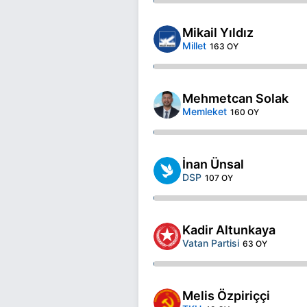
Mikail Yıldız
Millet
163 OY
Mehmetcan Solak
Memleket
160 OY
İnan Ünsal
DSP
107 OY
Kadir Altunkaya
Vatan Partisi
63 OY
Melis Özpiriççi