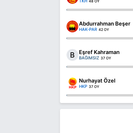
TKH
48 OY
Abdurrahman Beşer
HAK-PAR
42 OY
Eşref Kahraman
BAĞIMSIZ
37 OY
Nurhayat Özel
HKP
37 OY