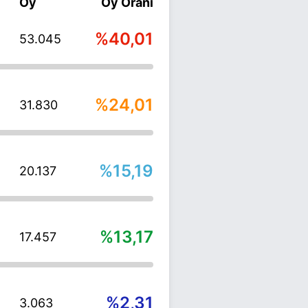
Oy
Oy Oranı
%40,01
53.045
%24,01
31.830
%15,19
20.137
%13,17
17.457
%2,31
3.063