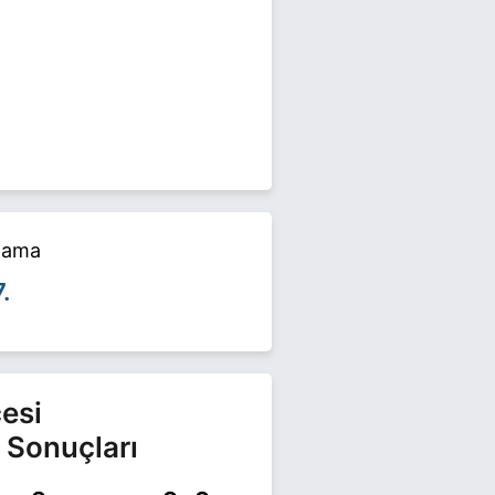
erel seçimlerinde yarışıyor.
ı ziyaret edin.
alama
7.
esi
 Sonuçları