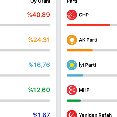
Oy Oranı
Parti
%40,89
CHP
%24,31
AK Parti
%16,76
İyi Parti
%12,60
MHP
%1,67
Yeniden Refah