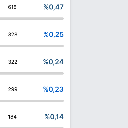
%0,47
618
%0,25
328
%0,24
322
%0,23
299
%0,14
184