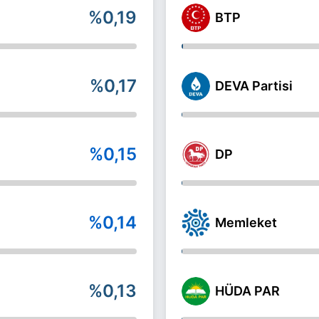
%0,19
BTP
%0,17
DEVA Partisi
%0,15
DP
%0,14
Memleket
%0,13
HÜDA PAR