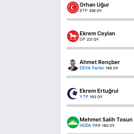
Orhan Uğur
BTP
259 OY
Ekrem Ceylan
DP
221 OY
Ahmet Rençber
DEVA Partisi
196 OY
Ekrem Ertuğrul
YTP
193 OY
Mehmet Salih Tosun
HÜDA PAR
180 OY