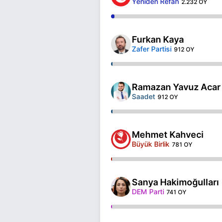
Yeniden Refah
2.232 OY
Furkan Kaya
Zafer Partisi
912 OY
Ramazan Yavuz Acar
Saadet
912 OY
Mehmet Kahveci
Büyük Birlik
781 OY
Sanya Hakimoğulları
DEM Parti
741 OY