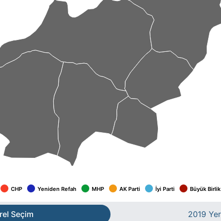
CHP
Yeniden Refah
MHP
AK Parti
İyi Parti
Büyük Birlik
rel Seçim
2019 Yer