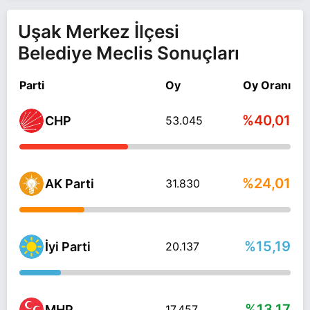
Uşak Merkez İlçesi
Belediye Meclis Sonuçları
Parti
Oy
Oy Oranı
%40,01
CHP
53.045
%24,01
AK Parti
31.830
%15,19
İyi Parti
20.137
%13,17
MHP
17.457