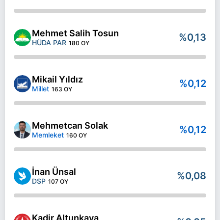
Mehmet Salih Tosun
%0,13
HÜDA PAR
180 OY
Mikail Yıldız
%0,12
Millet
163 OY
Mehmetcan Solak
%0,12
Memleket
160 OY
İnan Ünsal
%0,08
DSP
107 OY
Kadir Altunkaya