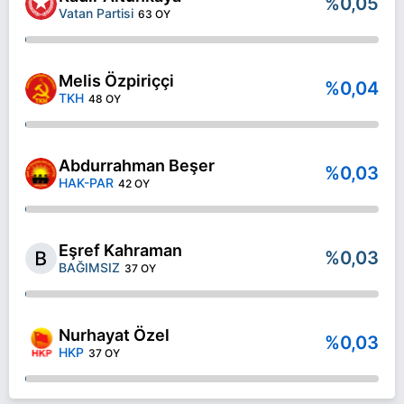
%0,05
Vatan Partisi
63 OY
Melis Özpiriççi
%0,04
TKH
48 OY
Abdurrahman Beşer
%0,03
HAK-PAR
42 OY
Eşref Kahraman
%0,03
BAĞIMSIZ
37 OY
Nurhayat Özel
%0,03
HKP
37 OY