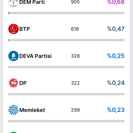
%0,68
DEM Parti
905
%0,47
BTP
618
%0,25
DEVA Partisi
328
%0,24
DP
322
%0,23
Memleket
299