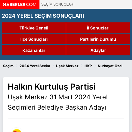
SEÇİM SONUÇLARI
2024 YEREL SEÇİM SONUÇLARI
Türkiye Geneli
İl Sonuçları
İlçe Sonuçları
Partilerin Durumu
Kazananlar
Adaylar
›
›
›
›
Seçim
2024 Yerel Seçim
Uşak Merkez
HKP
Nurhayat Özel
Halkın Kurtuluş Partisi
Uşak Merkez 31 Mart 2024 Yerel
Seçimleri Belediye Başkan Adayı