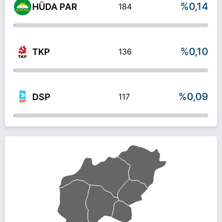
%0,14
HÜDA PAR
184
%0,10
TKP
136
%0,09
DSP
117