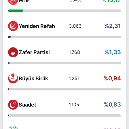
%2,31
Yeniden Refah
3.063
%1,33
Zafer Partisi
1.768
%0,94
Büyük Birlik
1.251
%0,83
Saadet
1.105