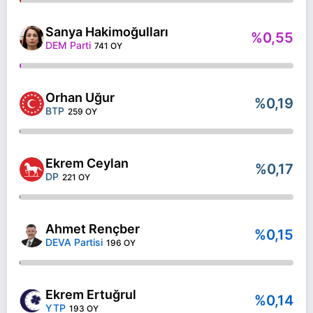
Sanya Hakimoğulları
%0,55
DEM Parti
741 OY
Orhan Uğur
%0,19
BTP
259 OY
Ekrem Ceylan
%0,17
DP
221 OY
Ahmet Rençber
%0,15
DEVA Partisi
196 OY
Ekrem Ertuğrul
%0,14
YTP
193 OY