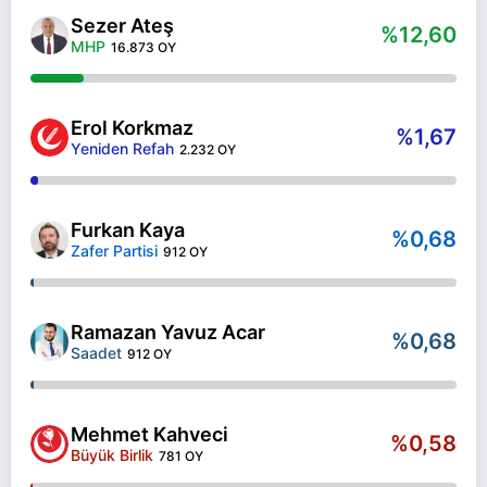
Sezer Ateş
%12,60
MHP
16.873 OY
Erol Korkmaz
%1,67
Yeniden Refah
2.232 OY
Furkan Kaya
%0,68
Zafer Partisi
912 OY
Ramazan Yavuz Acar
%0,68
Saadet
912 OY
Mehmet Kahveci
%0,58
Büyük Birlik
781 OY