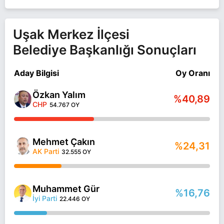
Uşak Merkez İlçesi
Belediye Başkanlığı Sonuçları
Aday Bilgisi
Oy Oranı
Özkan Yalım
%40,89
CHP
54.767 OY
Mehmet Çakın
%24,31
AK Parti
32.555 OY
Muhammet Gür
%16,76
İyi Parti
22.446 OY