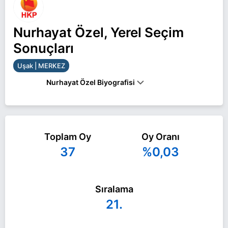
Nurhayat Özel, Yerel Seçim
Sonuçları
Uşak | MERKEZ
Nurhayat Özel Biyografisi
Nurhayat Özel Uşak MERKEZ belediye başkan
adayı olarak HKP ile 31 Mart 2024 yerel
Toplam Oy
Oy Oranı
seçimlerinde yarışıyor. Nurhayat Özel ile ilgili daha
37
%0,03
fazla bilgi için
Nurhayat Özel Haberleri
sayfamızı
ziyaret edin.
Sıralama
21.