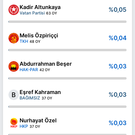
Kadir Altunkaya
%0,05
Vatan Partisi
63 OY
Melis Özpiriççi
%0,04
TKH
48 OY
Abdurrahman Beşer
%0,03
HAK-PAR
42 OY
Eşref Kahraman
%0,03
BAĞIMSIZ
37 OY
Nurhayat Özel
%0,03
HKP
37 OY