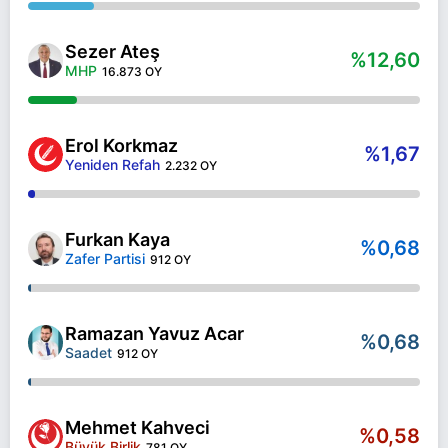
Sezer Ateş
%12,60
MHP
16.873 OY
Erol Korkmaz
%1,67
Yeniden Refah
2.232 OY
Furkan Kaya
%0,68
Zafer Partisi
912 OY
Ramazan Yavuz Acar
%0,68
Saadet
912 OY
Mehmet Kahveci
%0,58
Büyük Birlik
781 OY