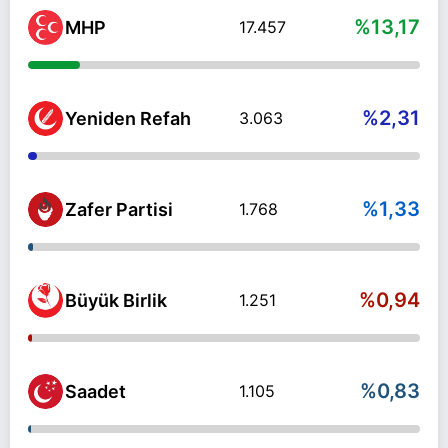
%13,17
MHP
17.457
%2,31
Yeniden Refah
3.063
%1,33
Zafer Partisi
1.768
%0,94
Büyük Birlik
1.251
%0,83
Saadet
1.105