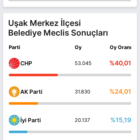
Uşak Merkez İlçesi
Belediye Meclis Sonuçları
Parti
Oy
Oy Oranı
%40,01
CHP
53.045
%24,01
AK Parti
31.830
%15,19
İyi Parti
20.137