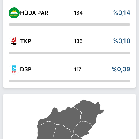
%0,14
HÜDA PAR
184
%0,10
TKP
136
%0,09
DSP
117