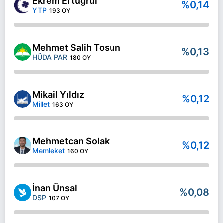
Ekrem Ertuğrul
%0,14
YTP
193 OY
Mehmet Salih Tosun
%0,13
HÜDA PAR
180 OY
Mikail Yıldız
%0,12
Millet
163 OY
Mehmetcan Solak
%0,12
Memleket
160 OY
İnan Ünsal
%0,08
DSP
107 OY