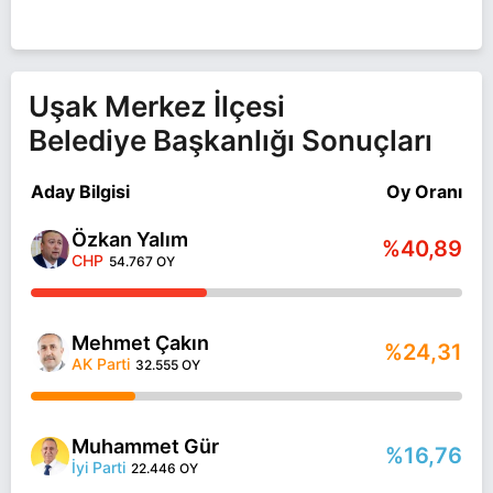
Uşak Merkez İlçesi
Belediye Başkanlığı Sonuçları
Aday Bilgisi
Oy Oranı
Özkan Yalım
%40,89
CHP
54.767 OY
Mehmet Çakın
%24,31
AK Parti
32.555 OY
Muhammet Gür
%16,76
İyi Parti
22.446 OY