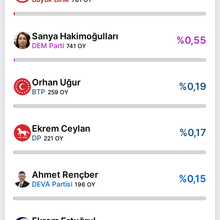
Sanya Hakimoğulları
%0,55
DEM Parti
741 OY
Orhan Uğur
%0,19
BTP
259 OY
Ekrem Ceylan
%0,17
DP
221 OY
Ahmet Rençber
%0,15
DEVA Partisi
196 OY