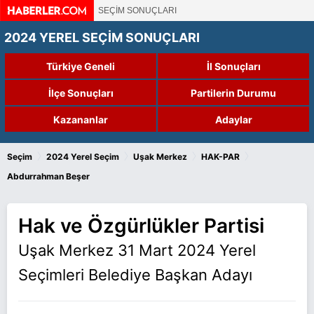
SEÇİM SONUÇLARI
2024 YEREL SEÇİM SONUÇLARI
Türkiye Geneli
İl Sonuçları
İlçe Sonuçları
Partilerin Durumu
Kazananlar
Adaylar
›
›
›
›
Seçim
2024 Yerel Seçim
Uşak Merkez
HAK-PAR
Abdurrahman Beşer
Hak ve Özgürlükler Partisi
Uşak Merkez 31 Mart 2024 Yerel
Seçimleri Belediye Başkan Adayı