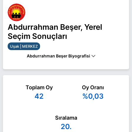
Abdurrahman Beşer, Yerel
Seçim Sonuçları
Uşak | MERKEZ
Abdurrahman Beşer Biyografisi
Abdurrahman Beşer Uşak MERKEZ belediye
başkan adayı olarak HAK-PAR ile 31 Mart 2024
Toplam Oy
Oy Oranı
yerel seçimlerinde yarışıyor. Abdurrahman Beşer
42
%0,03
ile ilgili daha fazla bilgi için
Abdurrahman Beşer
Haberleri
sayfamızı ziyaret edin.
Sıralama
20.