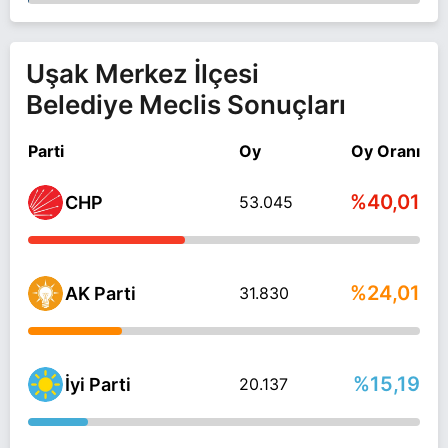
Uşak Merkez İlçesi
Belediye Meclis Sonuçları
Parti
Oy
Oy Oranı
%40,01
CHP
53.045
%24,01
AK Parti
31.830
%15,19
İyi Parti
20.137