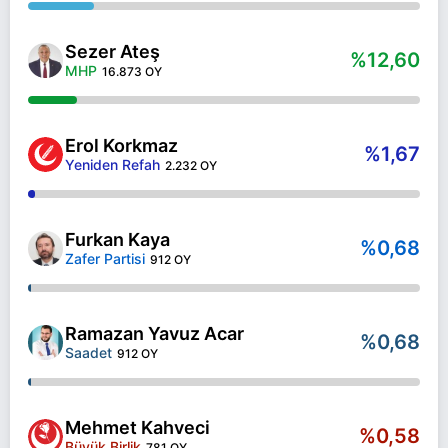
Sezer Ateş
%12,60
MHP
16.873 OY
Erol Korkmaz
%1,67
Yeniden Refah
2.232 OY
Furkan Kaya
%0,68
Zafer Partisi
912 OY
Ramazan Yavuz Acar
%0,68
Saadet
912 OY
Mehmet Kahveci
%0,58
Büyük Birlik
781 OY