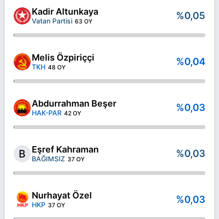
Kadir Altunkaya
%0,05
Vatan Partisi
63 OY
Melis Özpiriççi
%0,04
TKH
48 OY
Abdurrahman Beşer
%0,03
HAK-PAR
42 OY
Eşref Kahraman
%0,03
BAĞIMSIZ
37 OY
Nurhayat Özel
%0,03
HKP
37 OY