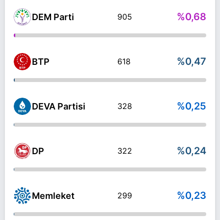
%0,68
DEM Parti
905
%0,47
BTP
618
%0,25
DEVA Partisi
328
%0,24
DP
322
%0,23
Memleket
299