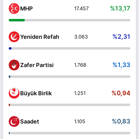
%13,17
MHP
17.457
%2,31
Yeniden Refah
3.063
%1,33
Zafer Partisi
1.768
%0,94
Büyük Birlik
1.251
%0,83
Saadet
1.105