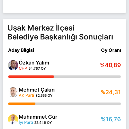
Uşak Merkez İlçesi
Belediye Başkanlığı Sonuçları
Aday Bilgisi
Oy Oranı
Özkan Yalım
%40,89
CHP
54.767 OY
Mehmet Çakın
%24,31
AK Parti
32.555 OY
Muhammet Gür
%16,76
İyi Parti
22.446 OY