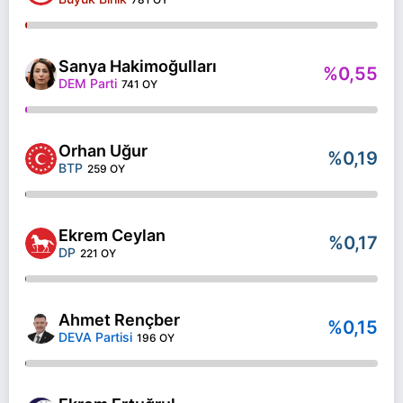
Sanya Hakimoğulları
%0,55
DEM Parti
741 OY
Orhan Uğur
%0,19
BTP
259 OY
Ekrem Ceylan
%0,17
DP
221 OY
Ahmet Rençber
%0,15
DEVA Partisi
196 OY