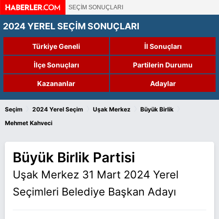
SEÇİM SONUÇLARI
2024 YEREL SEÇİM SONUÇLARI
Türkiye Geneli
İl Sonuçları
İlçe Sonuçları
Partilerin Durumu
Kazananlar
Adaylar
›
›
›
›
Seçim
2024 Yerel Seçim
Uşak Merkez
Büyük Birlik
Mehmet Kahveci
Büyük Birlik Partisi
Uşak Merkez 31 Mart 2024 Yerel
Seçimleri Belediye Başkan Adayı