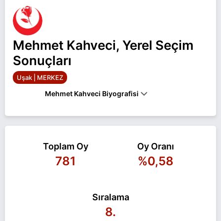
Mehmet Kahveci, Yerel Seçim
Sonuçları
Uşak | MERKEZ
Mehmet Kahveci Biyografisi
Mehmet Kahveci Uşak MERKEZ belediye başkan
adayı olarak Büyük Birlik ile 31 Mart 2024 yerel
Toplam Oy
Oy Oranı
seçimlerinde yarışıyor. Mehmet Kahveci ile ilgili
781
%0,58
daha fazla bilgi için
Mehmet Kahveci Haberleri
sayfamızı ziyaret edin.
Sıralama
8.