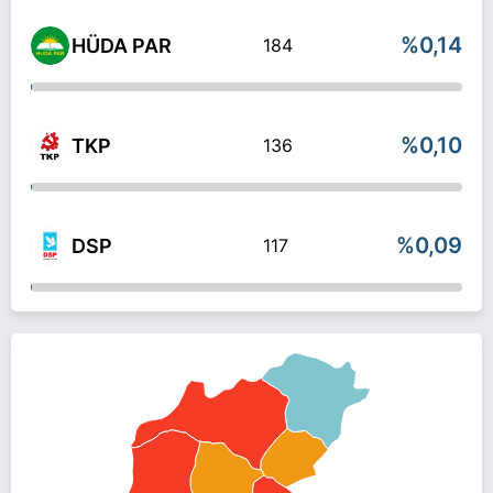
%0,14
HÜDA PAR
184
%0,10
TKP
136
%0,09
DSP
117