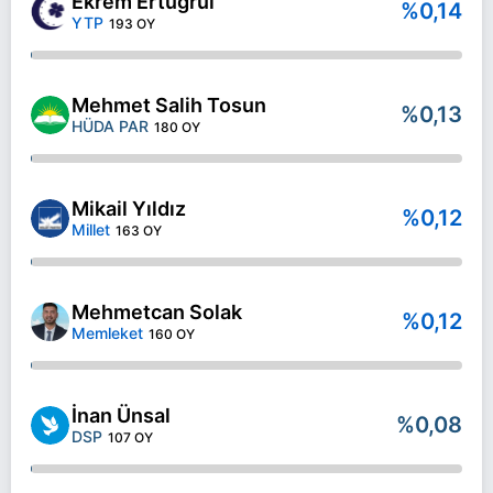
Ekrem Ertuğrul
%0,14
YTP
193 OY
Mehmet Salih Tosun
%0,13
HÜDA PAR
180 OY
Mikail Yıldız
%0,12
Millet
163 OY
Mehmetcan Solak
%0,12
Memleket
160 OY
İnan Ünsal
%0,08
DSP
107 OY